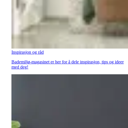
Inspirasjon og råd
Bademiljø-magasinet er her for å dele inspirasjon, tips og ideer
med deg!