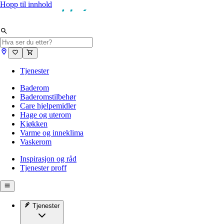
Hopp til innhold
Tjenester
Baderom
Baderomstilbehør
Care hjelpemidler
Hage og uterom
Kjøkken
Varme og inneklima
Vaskerom
Inspirasjon og råd
Tjenester proff
Tjenester