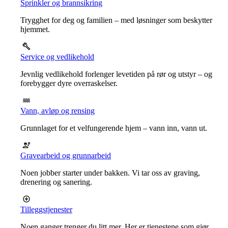
Sprinkler og brannsikring
Trygghet for deg og familien – med løsninger som beskytter
hjemmet.
Service og vedlikehold
Jevnlig vedlikehold forlenger levetiden på rør og utstyr – og
forebygger dyre overraskelser.
Vann, avløp og rensing
Grunnlaget for et velfungerende hjem – vann inn, vann ut.
Gravearbeid og grunnarbeid
Noen jobber starter under bakken. Vi tar oss av graving,
drenering og sanering.
Tilleggstjenester
Noen ganger trenger du litt mer. Her er tjenestene som gjør