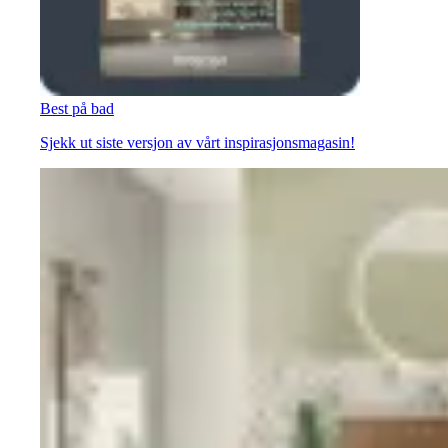
Best på bad
Sjekk ut siste versjon av vårt inspirasjonsmagasin!