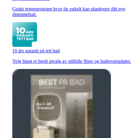
Gratis tegneprogram hvor du enkelt kan planlegge ditt nye
drømmebad.
10 års garanti på tett bad
Velg blant et bredt utvalg av stilfulle fliser og baderomsplater.