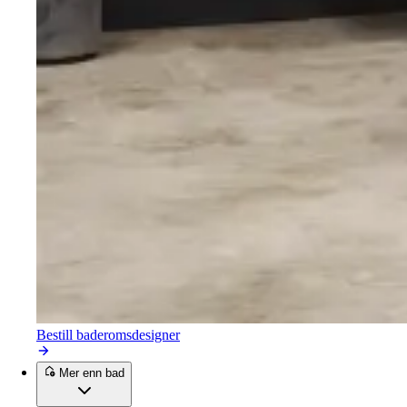
Bestill baderomsdesigner
Mer enn bad