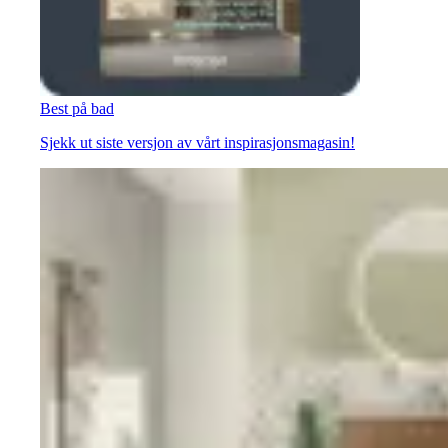
Best på bad
Sjekk ut siste versjon av vårt inspirasjonsmagasin!