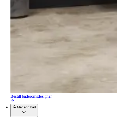
Bestill baderomsdesigner
Mer enn bad