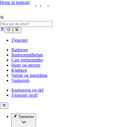
Hopp til innhold
Tjenester
Baderom
Baderomstilbehør
Care hjelpemidler
Hage og uterom
Kjøkken
Varme og inneklima
Vaskerom
Inspirasjon og råd
Tjenester proff
Tjenester