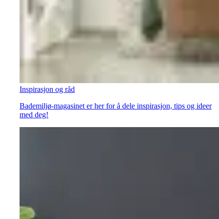
Inspirasjon og råd
Bademiljø-magasinet er her for å dele inspirasjon, tips og ideer
med deg!