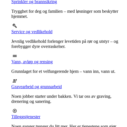
Sprinkler og brannsikring
Trygghet for deg og familien – med løsninger som beskytter
hjemmet.
Service og vedlikehold
Jevnlig vedlikehold forlenger levetiden på rør og utstyr – og
forebygger dyre overraskelser.
Vann, avløp og rensing
Grunnlaget for et velfungerende hjem – vann inn, vann ut.
Gravearbeid og grunnarbeid
Noen jobber starter under bakken. Vi tar oss av graving,
drenering og sanering.
Tilleggstjenester
Noen ganger trenger du litt mer. Her er tjenestene som gjør