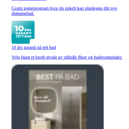
Gratis tegneprogram hvor du enkelt kan planlegge ditt nye
drømmebad.
10 års garanti på tett bad
Velg blant et bredt utvalg av stilfulle fliser og baderomsplater.