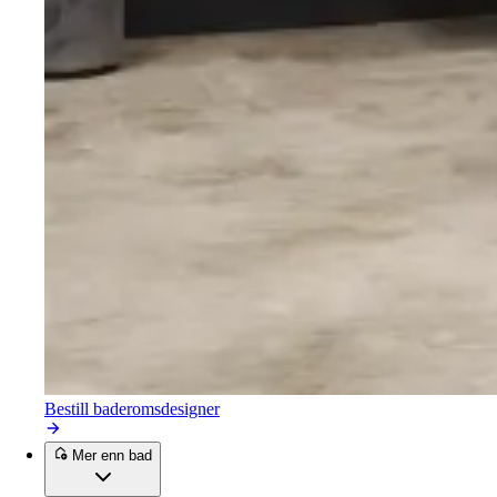
Bestill baderomsdesigner
Mer enn bad