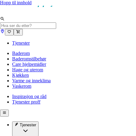
Hopp til innhold
Tjenester
Baderom
Baderomstilbehør
Care hjelpemidler
Hage og uterom
Kjøkken
Varme og inneklima
Vaskerom
Inspirasjon og råd
Tjenester proff
Tjenester