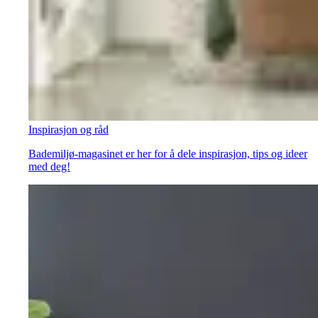
Inspirasjon og råd
Bademiljø-magasinet er her for å dele inspirasjon, tips og ideer
med deg!