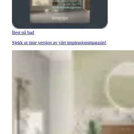
Best på bad
Sjekk ut siste versjon av vårt inspirasjonsmagasin!