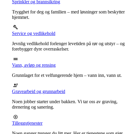
Sprinkler og brannsikring
Trygghet for deg og familien – med løsninger som beskytter
hjemmet.
Service og vedlikehold
Jevnlig vedlikehold forlenger levetiden på rør og utstyr – og
forebygger dyre overraskelser.
Vann, avløp og rensing
Grunnlaget for et velfungerende hjem – vann inn, vann ut.
Gravearbeid og grunnarbeid
Noen jobber starter under bakken. Vi tar oss av graving,
drenering og sanering.
Tilleggstjenester
Noen ganger trenger du litt mer. Her er tjenestene som gjør