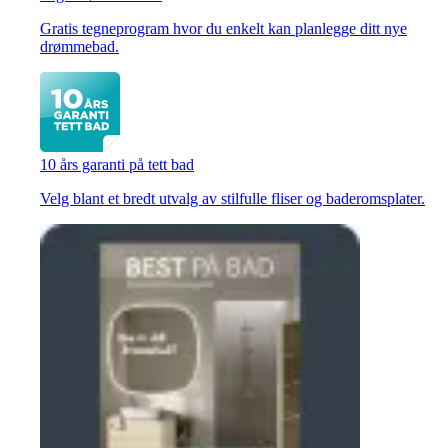
Gratis tegneprogram hvor du enkelt kan planlegge ditt nye
drømmebad.
10 års garanti på tett bad
Velg blant et bredt utvalg av stilfulle fliser og baderomsplater.