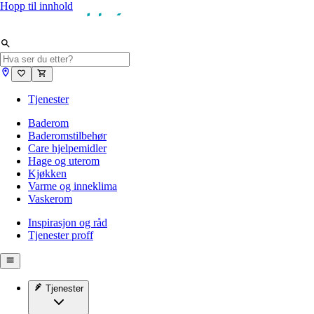
Hopp til innhold
Tjenester
Baderom
Baderomstilbehør
Care hjelpemidler
Hage og uterom
Kjøkken
Varme og inneklima
Vaskerom
Inspirasjon og råd
Tjenester proff
Tjenester