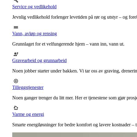
Service og vedlikehold
Jevnlig vedlikehold forlenger levetiden på rør og utstyr – og for
Vann, avløp og rensing
Grunnlaget for et velfungerende hjem – vann inn, vann ut.
Gravearbeid og grunnarbeid
Noen jobber starter under bakken. Vi tar oss av graving, dreneri
Tilleggstjenester
Noen ganger trenger du litt mer. Her er tjenestene som gjør prosj
Varme og energi
Smarte energiløsninger for bedre komfort og lavere kostnader – ti