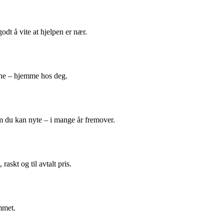
odt å vite at hjelpen er nær.
ene – hjemme hos deg.
m du kan nyte – i mange år fremover.
askt og til avtalt pris.
mmet.