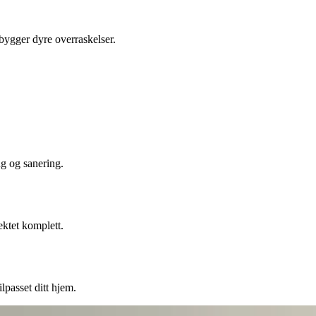
ebygger dyre overraskelser.
ng og sanering.
ektet komplett.
lpasset ditt hjem.