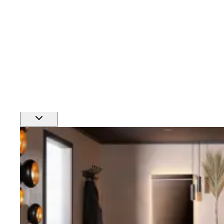
Finn nærmeste rørlegger
Profftjenester
Se alle våre tjenester for proffmarkedet
Produkter