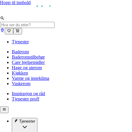
Hopp til innhold
Tjenester
Baderom
Baderomstilbehør
Care hjelpemidler
Hage og uterom
Kjøkken
Varme og inneklima
Vaskerom
Inspirasjon og råd
Tjenester proff
Tjenester