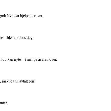
odt å vite at hjelpen er nær.
ene – hjemme hos deg.
m du kan nyte – i mange år fremover.
askt og til avtalt pris.
mmet.