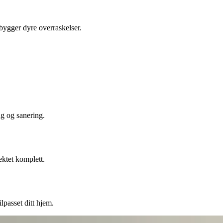
ebygger dyre overraskelser.
ng og sanering.
ektet komplett.
lpasset ditt hjem.