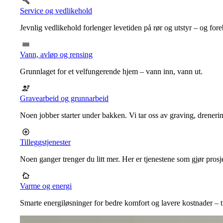
Service og vedlikehold
Jevnlig vedlikehold forlenger levetiden på rør og utstyr – og for
Vann, avløp og rensing
Grunnlaget for et velfungerende hjem – vann inn, vann ut.
Gravearbeid og grunnarbeid
Noen jobber starter under bakken. Vi tar oss av graving, dreneri
Tilleggstjenester
Noen ganger trenger du litt mer. Her er tjenestene som gjør prosj
Varme og energi
Smarte energiløsninger for bedre komfort og lavere kostnader – ti