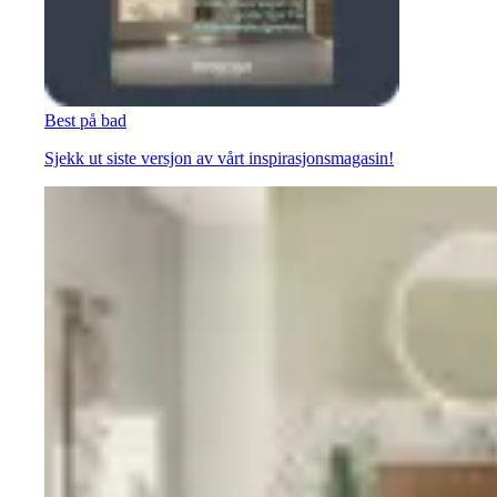
Best på bad
Sjekk ut siste versjon av vårt inspirasjonsmagasin!