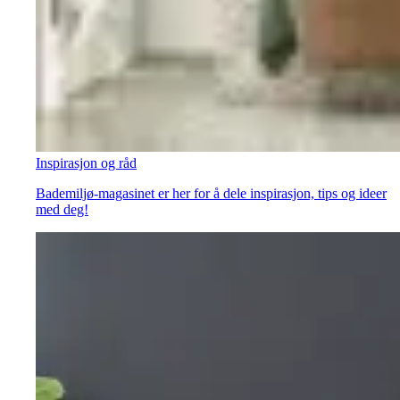
Inspirasjon og råd
Bademiljø-magasinet er her for å dele inspirasjon, tips og ideer
med deg!