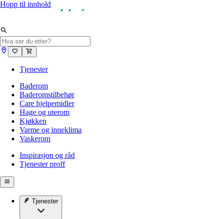
Hopp til innhold
Tjenester
Baderom
Baderomstilbehør
Care hjelpemidler
Hage og uterom
Kjøkken
Varme og inneklima
Vaskerom
Inspirasjon og råd
Tjenester proff
Tjenester