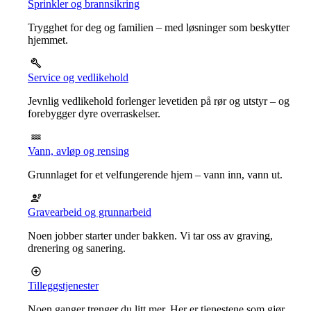
Sprinkler og brannsikring
Trygghet for deg og familien – med løsninger som beskytter
hjemmet.
Service og vedlikehold
Jevnlig vedlikehold forlenger levetiden på rør og utstyr – og
forebygger dyre overraskelser.
Vann, avløp og rensing
Grunnlaget for et velfungerende hjem – vann inn, vann ut.
Gravearbeid og grunnarbeid
Noen jobber starter under bakken. Vi tar oss av graving,
drenering og sanering.
Tilleggstjenester
Noen ganger trenger du litt mer. Her er tjenestene som gjør