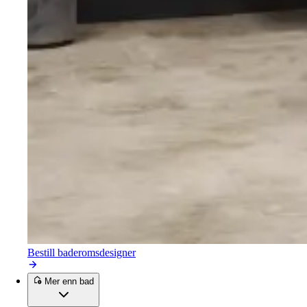
Bestill baderomsdesigner
Mer enn bad