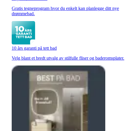
Gratis tegneprogram hvor du enkelt kan planlegge ditt nye
drømmebad.
10 års garanti på tett bad
Velg blant et bredt utvalg av stilfulle fliser og baderomsplater.