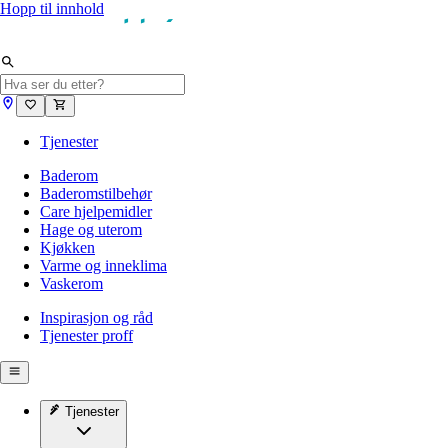
Hopp til innhold
Tjenester
Baderom
Baderomstilbehør
Care hjelpemidler
Hage og uterom
Kjøkken
Varme og inneklima
Vaskerom
Inspirasjon og råd
Tjenester proff
Tjenester