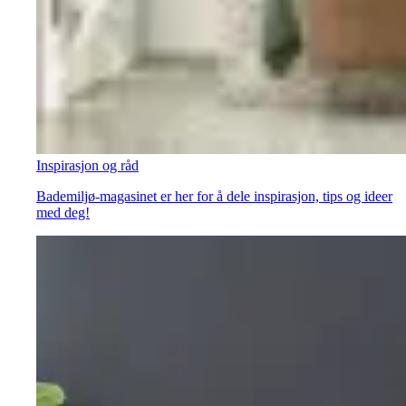
Inspirasjon og råd
Bademiljø-magasinet er her for å dele inspirasjon, tips og ideer
med deg!