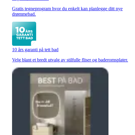
Gratis tegneprogram hvor du enkelt kan planlegge ditt nye
drømmebad.
10 års garanti på tett bad
Velg blant et bredt utvalg av stilfulle fliser og baderomsplater.