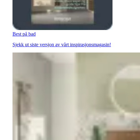
Best på bad
Sjekk ut siste versjon av vårt inspirasjonsmagasin!