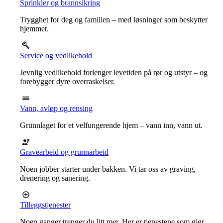
Sprinkler og brannsikring
Trygghet for deg og familien – med løsninger som beskytter
hjemmet.
Service og vedlikehold
Jevnlig vedlikehold forlenger levetiden på rør og utstyr – og
forebygger dyre overraskelser.
Vann, avløp og rensing
Grunnlaget for et velfungerende hjem – vann inn, vann ut.
Gravearbeid og grunnarbeid
Noen jobber starter under bakken. Vi tar oss av graving,
drenering og sanering.
Tilleggstjenester
Noen ganger trenger du litt mer. Her er tjenestene som gjør