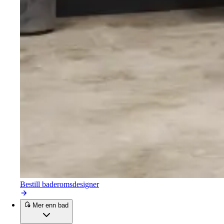
Bestill baderomsdesigner
Mer enn bad