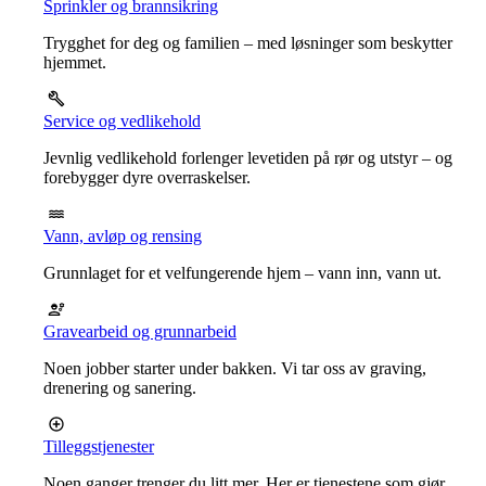
Sprinkler og brannsikring
Trygghet for deg og familien – med løsninger som beskytter
hjemmet.
Service og vedlikehold
Jevnlig vedlikehold forlenger levetiden på rør og utstyr – og
forebygger dyre overraskelser.
Vann, avløp og rensing
Grunnlaget for et velfungerende hjem – vann inn, vann ut.
Gravearbeid og grunnarbeid
Noen jobber starter under bakken. Vi tar oss av graving,
drenering og sanering.
Tilleggstjenester
Noen ganger trenger du litt mer. Her er tjenestene som gjør