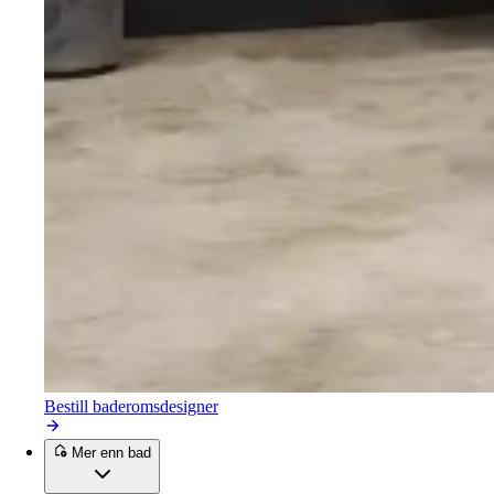
Bestill baderomsdesigner
Mer enn bad