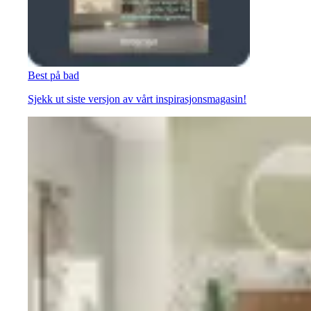
Best på bad
Sjekk ut siste versjon av vårt inspirasjonsmagasin!