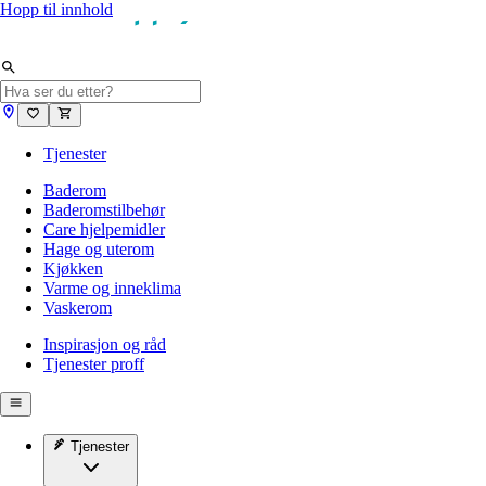
Hopp til innhold
Tjenester
Baderom
Baderomstilbehør
Care hjelpemidler
Hage og uterom
Kjøkken
Varme og inneklima
Vaskerom
Inspirasjon og råd
Tjenester proff
Tjenester