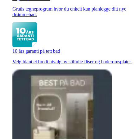
Gratis tegneprogram hvor du enkelt kan planlegge ditt nye
drømmebad.
10 års garanti på tett bad
Velg blant et bredt utvalg av stilfulle fliser og baderomsplater.