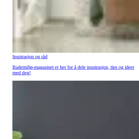
Inspirasjon og råd
Bademiljø-magasinet er her for å dele inspirasjon, tips og ideer
med deg!