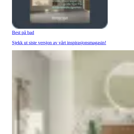
Best på bad
Sjekk ut siste versjon av vårt inspirasjonsmagasin!