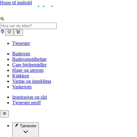
Hopp til innhold
Tjenester
Baderom
Baderomstilbehør
Care hjelpemidler
Hage og uterom
Kjøkken
Varme og inneklima
Vaskerom
Inspirasjon og råd
Tjenester proff
Tjenester