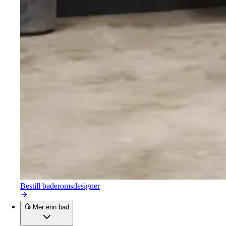
Bestill baderomsdesigner
Mer enn bad