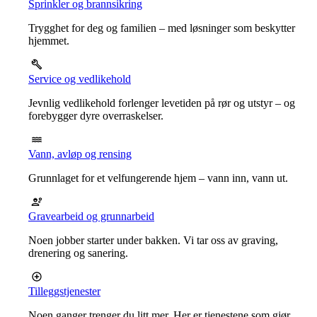
Sprinkler og brannsikring
Trygghet for deg og familien – med løsninger som beskytter
hjemmet.
Service og vedlikehold
Jevnlig vedlikehold forlenger levetiden på rør og utstyr – og
forebygger dyre overraskelser.
Vann, avløp og rensing
Grunnlaget for et velfungerende hjem – vann inn, vann ut.
Gravearbeid og grunnarbeid
Noen jobber starter under bakken. Vi tar oss av graving,
drenering og sanering.
Tilleggstjenester
Noen ganger trenger du litt mer. Her er tjenestene som gjør