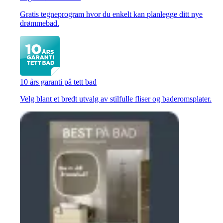
Gratis tegneprogram hvor du enkelt kan planlegge ditt nye
drømmebad.
10 års garanti på tett bad
Velg blant et bredt utvalg av stilfulle fliser og baderomsplater.