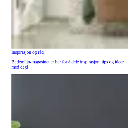
Inspirasjon og råd
Bademiljø-magasinet er her for å dele inspirasjon, tips og ideer
med deg!