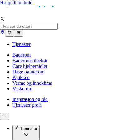
Hopp til innhold
Tjenester
Baderom
Baderomstilbehør
Care hjelpemidler
Hage og uterom
Kjøkken
Varme og inneklima
Vaskerom
Inspirasjon og råd
Tjenester proff
Tjenester