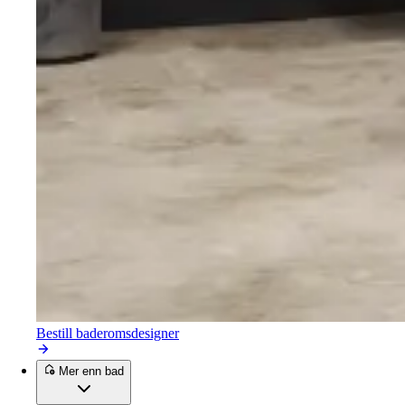
Bestill baderomsdesigner
Mer enn bad