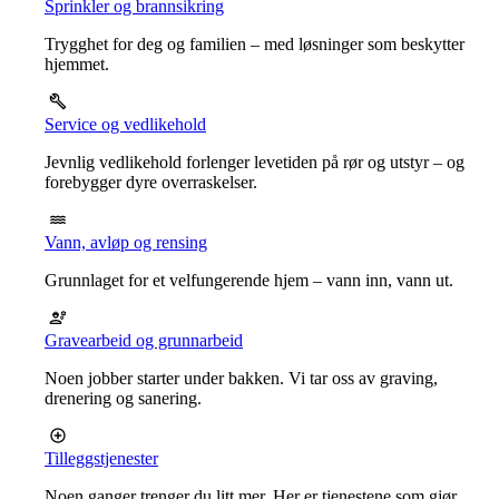
Sprinkler og brannsikring
Trygghet for deg og familien – med løsninger som beskytter
hjemmet.
Service og vedlikehold
Jevnlig vedlikehold forlenger levetiden på rør og utstyr – og
forebygger dyre overraskelser.
Vann, avløp og rensing
Grunnlaget for et velfungerende hjem – vann inn, vann ut.
Gravearbeid og grunnarbeid
Noen jobber starter under bakken. Vi tar oss av graving,
drenering og sanering.
Tilleggstjenester
Noen ganger trenger du litt mer. Her er tjenestene som gjør