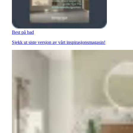
Best på bad
Sjekk ut siste versjon av vårt inspirasjonsmagasin!