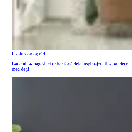
Inspirasjon og råd
Bademiljø-magasinet er her for å dele inspirasjon, tips og ideer
med deg!