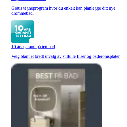
Gratis tegneprogram hvor du enkelt kan planlegge ditt nye
drømmebad.
10 års garanti på tett bad
Velg blant et bredt utvalg av stilfulle fliser og baderomsplater.