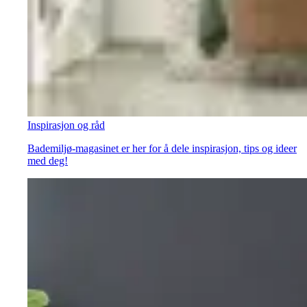
Inspirasjon og råd
Bademiljø-magasinet er her for å dele inspirasjon, tips og ideer
med deg!