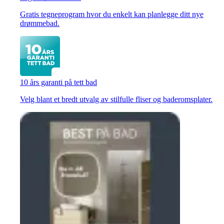
Gratis tegneprogram hvor du enkelt kan planlegge ditt nye
drømmebad.
10 års garanti på tett bad
Velg blant et bredt utvalg av stilfulle fliser og baderomsplater.