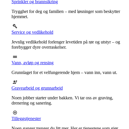
Sprinkler og brannsikring
Trygghet for deg og familien – med løsninger som beskytter
hjemmet.
Service og vedlikehold
Jevnlig vedlikehold forlenger levetiden på rør og utstyr – og
forebygger dyre overraskelser.
Vann, avløp og rensing
Grunnlaget for et velfungerende hjem – vann inn, vann ut.
Gravearbeid og grunnarbeid
Noen jobber starter under bakken. Vi tar oss av graving,
drenering og sanering.
Tilleggstjenester
Noen ganger trenger du litt mer. Her er tjenestene som gjør