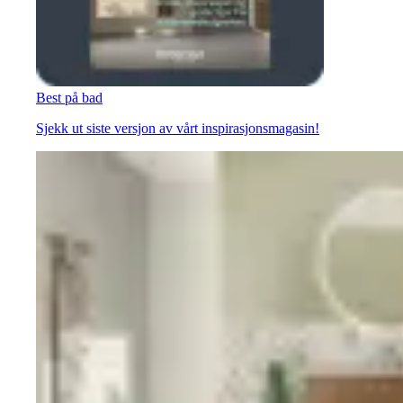
Best på bad
Sjekk ut siste versjon av vårt inspirasjonsmagasin!