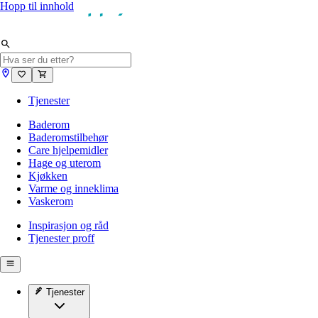
Hopp til innhold
Tjenester
Baderom
Baderomstilbehør
Care hjelpemidler
Hage og uterom
Kjøkken
Varme og inneklima
Vaskerom
Inspirasjon og råd
Tjenester proff
Tjenester