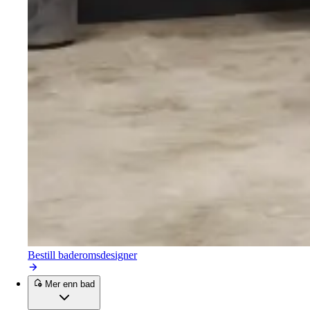
Bestill baderomsdesigner
Mer enn bad