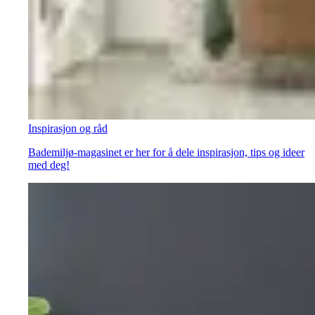
Inspirasjon og råd
Bademiljø-magasinet er her for å dele inspirasjon, tips og ideer
med deg!