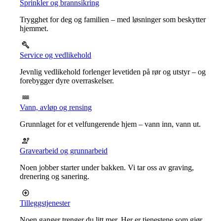
Sprinkler og brannsikring
Trygghet for deg og familien – med løsninger som beskytter
hjemmet.
Service og vedlikehold
Jevnlig vedlikehold forlenger levetiden på rør og utstyr – og
forebygger dyre overraskelser.
Vann, avløp og rensing
Grunnlaget for et velfungerende hjem – vann inn, vann ut.
Gravearbeid og grunnarbeid
Noen jobber starter under bakken. Vi tar oss av graving,
drenering og sanering.
Tilleggstjenester
Noen ganger trenger du litt mer. Her er tjenestene som gjør