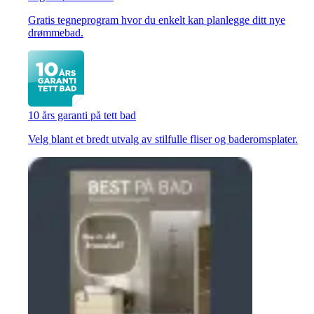
Gratis tegneprogram hvor du enkelt kan planlegge ditt nye
drømmebad.
10 års garanti på tett bad
Velg blant et bredt utvalg av stilfulle fliser og baderomsplater.