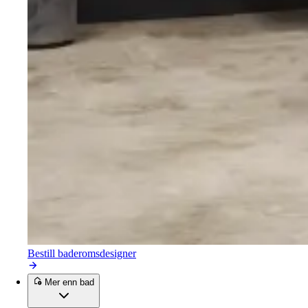
Bestill baderomsdesigner
Mer enn bad