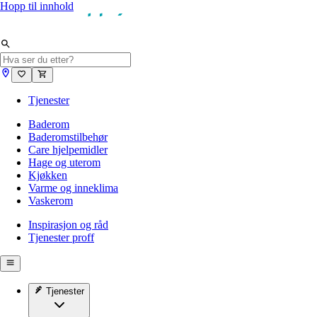
Hopp til innhold
Tjenester
Baderom
Baderomstilbehør
Care hjelpemidler
Hage og uterom
Kjøkken
Varme og inneklima
Vaskerom
Inspirasjon og råd
Tjenester proff
Tjenester