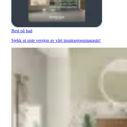
Best på bad
Sjekk ut siste versjon av vårt inspirasjonsmagasin!