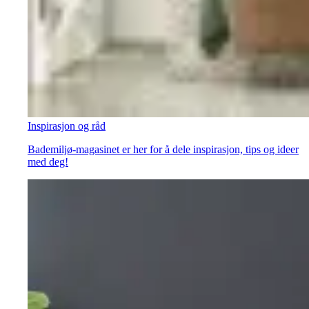
Inspirasjon og råd
Bademiljø-magasinet er her for å dele inspirasjon, tips og ideer
med deg!