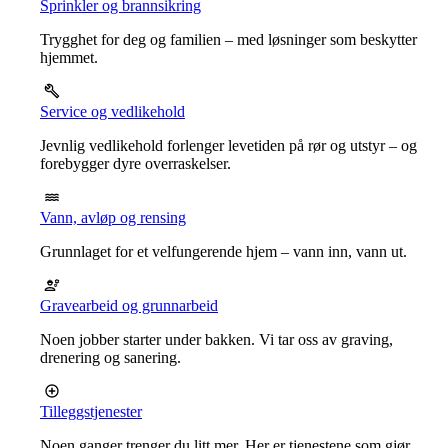
Sprinkler og brannsikring
Trygghet for deg og familien – med løsninger som beskytter
hjemmet.
Service og vedlikehold
Jevnlig vedlikehold forlenger levetiden på rør og utstyr – og
forebygger dyre overraskelser.
Vann, avløp og rensing
Grunnlaget for et velfungerende hjem – vann inn, vann ut.
Gravearbeid og grunnarbeid
Noen jobber starter under bakken. Vi tar oss av graving,
drenering og sanering.
Tilleggstjenester
Noen ganger trenger du litt mer. Her er tjenestene som gjør