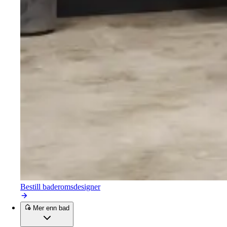
Bestill baderomsdesigner
Mer enn bad