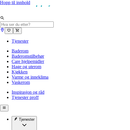
Hopp til innhold
Tjenester
Baderom
Baderomstilbehør
Care hjelpemidler
Hage og uterom
Kjøkken
Varme og inneklima
Vaskerom
Inspirasjon og råd
Tjenester proff
Tjenester