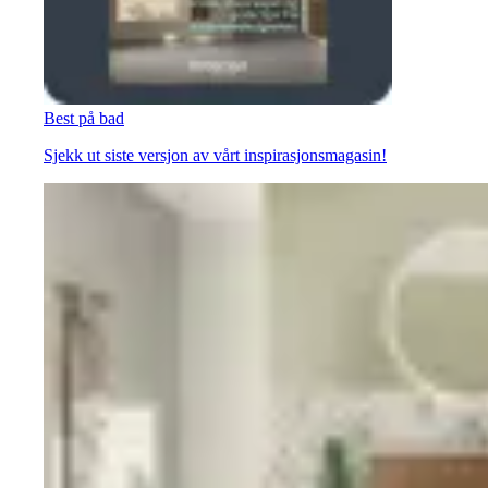
Best på bad
Sjekk ut siste versjon av vårt inspirasjonsmagasin!