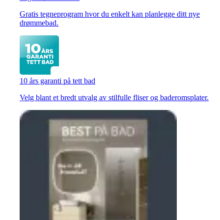
Gratis tegneprogram hvor du enkelt kan planlegge ditt nye
drømmebad.
10 års garanti på tett bad
Velg blant et bredt utvalg av stilfulle fliser og baderomsplater.