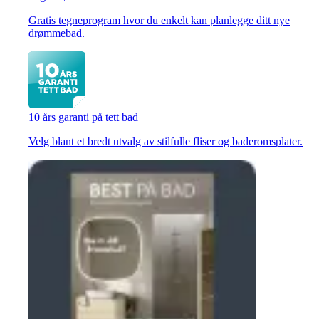
Gratis tegneprogram hvor du enkelt kan planlegge ditt nye
drømmebad.
10 års garanti på tett bad
Velg blant et bredt utvalg av stilfulle fliser og baderomsplater.