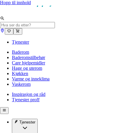
Hopp til innhold
Tjenester
Baderom
Baderomstilbehør
Care hjelpemidler
Hage og uterom
Kjøkken
Varme og inneklima
Vaskerom
Inspirasjon og råd
Tjenester proff
Tjenester