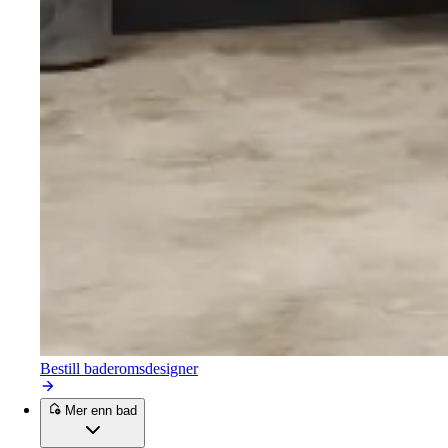
Bestill baderomsdesigner
Mer enn bad