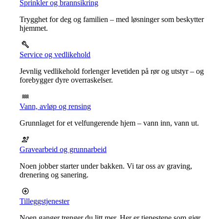
Sprinkler og brannsikring
Trygghet for deg og familien – med løsninger som beskytter
hjemmet.
Service og vedlikehold
Jevnlig vedlikehold forlenger levetiden på rør og utstyr – og
forebygger dyre overraskelser.
Vann, avløp og rensing
Grunnlaget for et velfungerende hjem – vann inn, vann ut.
Gravearbeid og grunnarbeid
Noen jobber starter under bakken. Vi tar oss av graving,
drenering og sanering.
Tilleggstjenester
Noen ganger trenger du litt mer. Her er tjenestene som gjør