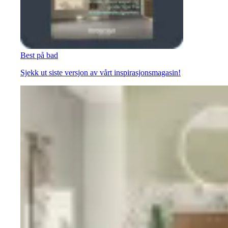
Best på bad
Sjekk ut siste versjon av vårt inspirasjonsmagasin!