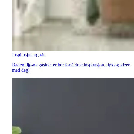
Inspirasjon og råd
Bademiljø-magasinet er her for å dele inspirasjon, tips og ideer
med deg!