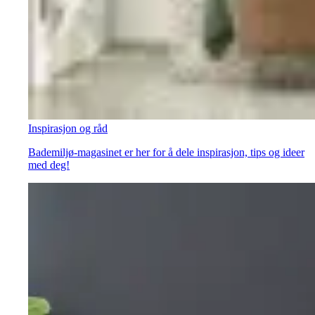
Inspirasjon og råd
Bademiljø-magasinet er her for å dele inspirasjon, tips og ideer
med deg!