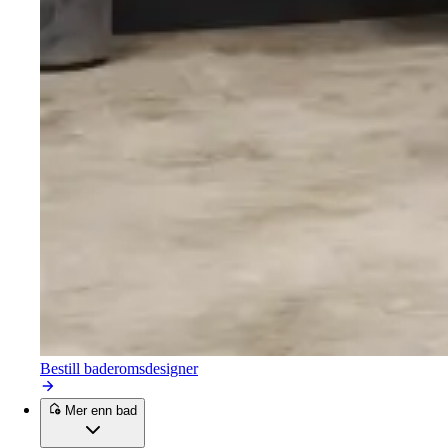
Bestill baderomsdesigner
Mer enn bad