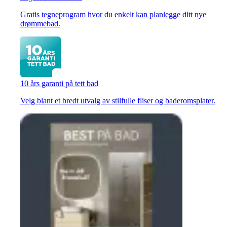
Gratis tegneprogram hvor du enkelt kan planlegge ditt nye
drømmebad.
10 års garanti på tett bad
Velg blant et bredt utvalg av stilfulle fliser og baderomsplater.