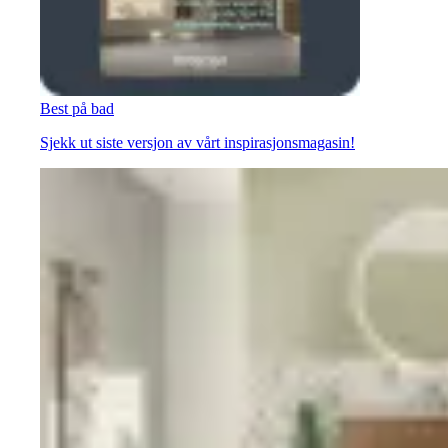
Best på bad
Sjekk ut siste versjon av vårt inspirasjonsmagasin!