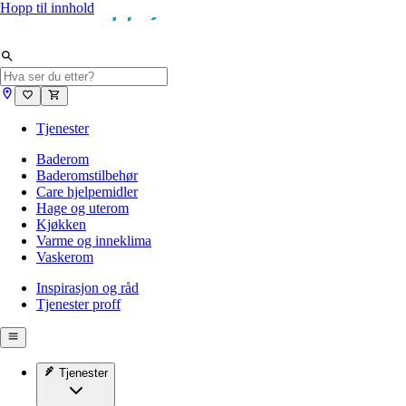
Hopp til innhold
Tjenester
Baderom
Baderomstilbehør
Care hjelpemidler
Hage og uterom
Kjøkken
Varme og inneklima
Vaskerom
Inspirasjon og råd
Tjenester proff
Tjenester