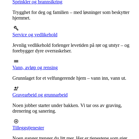
Sprinkler og brannsikring
Trygghet for deg og familien – med løsninger som beskytter
hjemmet.
Service og vedlikehold
Jevnlig vedlikehold forlenger levetiden på rør og utstyr – og
forebygger dyre overraskelser.
Vann, avløp og rensing
Grunnlaget for et velfungerende hjem – vann inn, vann ut.
Gravearbeid og grunnarbeid
Noen jobber starter under bakken. Vi tar oss av graving,
drenering og sanering.
Tilleggstjenester
Noen ganger trenger du litt mer. Her er tjenestene som gjør