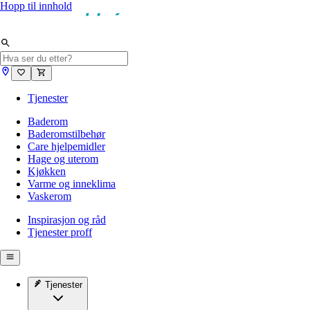
Hopp til innhold
Tjenester
Baderom
Baderomstilbehør
Care hjelpemidler
Hage og uterom
Kjøkken
Varme og inneklima
Vaskerom
Inspirasjon og råd
Tjenester proff
Tjenester