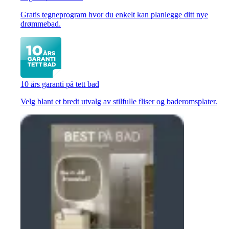
Gratis tegneprogram hvor du enkelt kan planlegge ditt nye
drømmebad.
10 års garanti på tett bad
Velg blant et bredt utvalg av stilfulle fliser og baderomsplater.