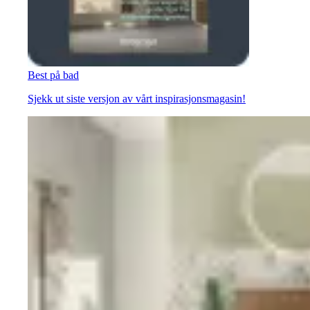
Best på bad
Sjekk ut siste versjon av vårt inspirasjonsmagasin!