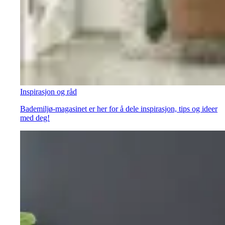
Inspirasjon og råd
Bademiljø-magasinet er her for å dele inspirasjon, tips og ideer
med deg!