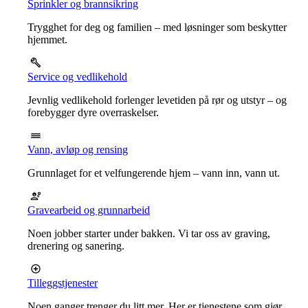
Sprinkler og brannsikring
Trygghet for deg og familien – med løsninger som beskytter
hjemmet.
Service og vedlikehold
Jevnlig vedlikehold forlenger levetiden på rør og utstyr – og
forebygger dyre overraskelser.
Vann, avløp og rensing
Grunnlaget for et velfungerende hjem – vann inn, vann ut.
Gravearbeid og grunnarbeid
Noen jobber starter under bakken. Vi tar oss av graving,
drenering og sanering.
Tilleggstjenester
Noen ganger trenger du litt mer. Her er tjenestene som gjør