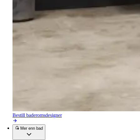
Bestill baderomsdesigner
Mer enn bad