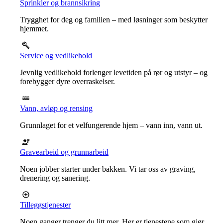
Sprinkler og brannsikring
Trygghet for deg og familien – med løsninger som beskytter
hjemmet.
Service og vedlikehold
Jevnlig vedlikehold forlenger levetiden på rør og utstyr – og
forebygger dyre overraskelser.
Vann, avløp og rensing
Grunnlaget for et velfungerende hjem – vann inn, vann ut.
Gravearbeid og grunnarbeid
Noen jobber starter under bakken. Vi tar oss av graving,
drenering og sanering.
Tilleggstjenester
Noen ganger trenger du litt mer. Her er tjenestene som gjør