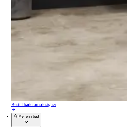
Bestill baderomsdesigner
Mer enn bad