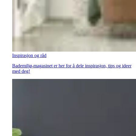
Inspirasjon og råd
Bademiljø-magasinet er her for å dele inspirasjon, tips og ideer
med deg!