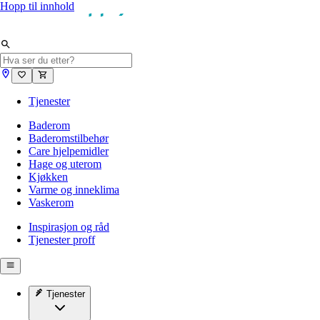
Hopp til innhold
Tjenester
Baderom
Baderomstilbehør
Care hjelpemidler
Hage og uterom
Kjøkken
Varme og inneklima
Vaskerom
Inspirasjon og råd
Tjenester proff
Tjenester