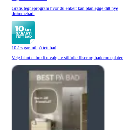
Gratis tegneprogram hvor du enkelt kan planlegge ditt nye
drømmebad.
10 års garanti på tett bad
Velg blant et bredt utvalg av stilfulle fliser og baderomsplater.