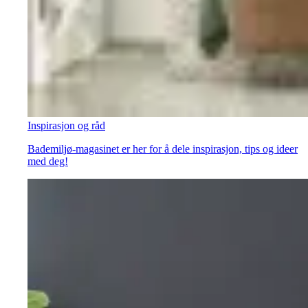
Inspirasjon og råd
Bademiljø-magasinet er her for å dele inspirasjon, tips og ideer
med deg!