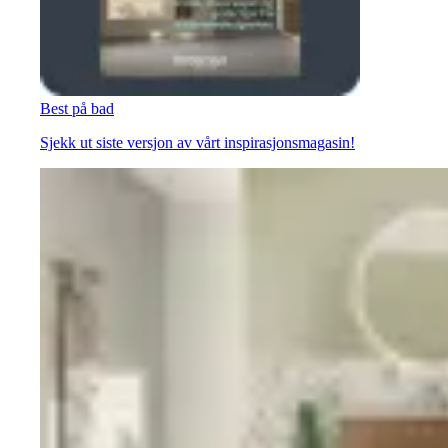
Best på bad
Sjekk ut siste versjon av vårt inspirasjonsmagasin!