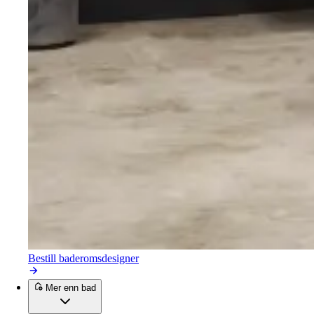
Bestill baderomsdesigner
Mer enn bad