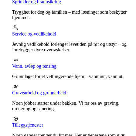
Sprinkler og brannsikring
Trygghet for deg og familien – med løsninger som beskytter
hjemmet.
Service og vedlikehold
Jevnlig vedlikehold forlenger levetiden på rør og utstyr – og
forebygger dyre overraskelser.
Vann, avløp og rensing
Grunnlaget for et velfungerende hjem – vann inn, vann ut.
Gravearbeid og grunnarbeid
Noen jobber starter under bakken. Vi tar oss av graving,
drenering og sanering.
Tilleggstjenester
Noen ganger trenger du litt mer. Her er tjenestene som gjør