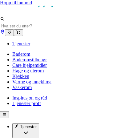
Hopp til innhold
Tjenester
Baderom
Baderomstilbehør
Care hjelpemidler
Hage og uterom
Kjøkken
Varme og inneklima
Vaskerom
Inspirasjon og råd
Tjenester proff
Tjenester