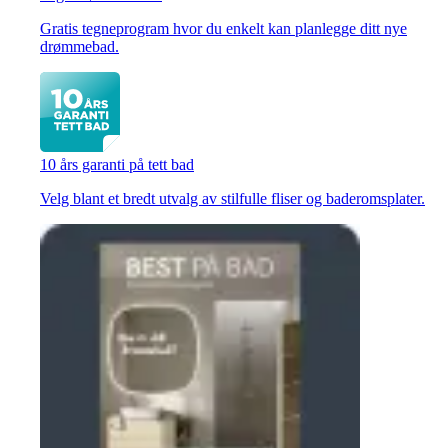
Gratis tegneprogram hvor du enkelt kan planlegge ditt nye
drømmebad.
10 års garanti på tett bad
Velg blant et bredt utvalg av stilfulle fliser og baderomsplater.