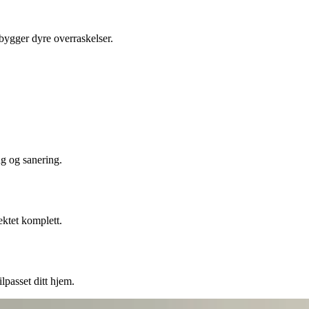
ebygger dyre overraskelser.
ng og sanering.
ektet komplett.
lpasset ditt hjem.