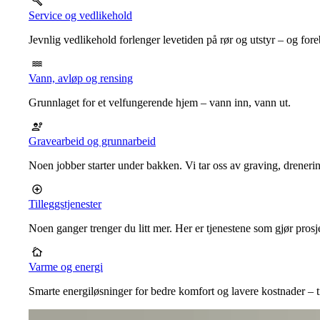
Service og vedlikehold
Jevnlig vedlikehold forlenger levetiden på rør og utstyr – og for
Vann, avløp og rensing
Grunnlaget for et velfungerende hjem – vann inn, vann ut.
Gravearbeid og grunnarbeid
Noen jobber starter under bakken. Vi tar oss av graving, dreneri
Tilleggstjenester
Noen ganger trenger du litt mer. Her er tjenestene som gjør prosj
Varme og energi
Smarte energiløsninger for bedre komfort og lavere kostnader – ti