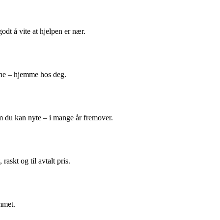
odt å vite at hjelpen er nær.
ene – hjemme hos deg.
m du kan nyte – i mange år fremover.
askt og til avtalt pris.
mmet.