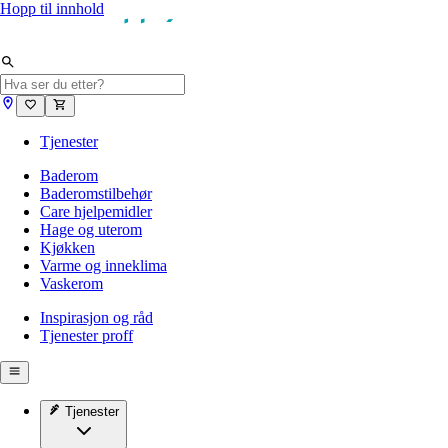
Hopp til innhold
Tjenester
Baderom
Baderomstilbehør
Care hjelpemidler
Hage og uterom
Kjøkken
Varme og inneklima
Vaskerom
Inspirasjon og råd
Tjenester proff
Tjenester