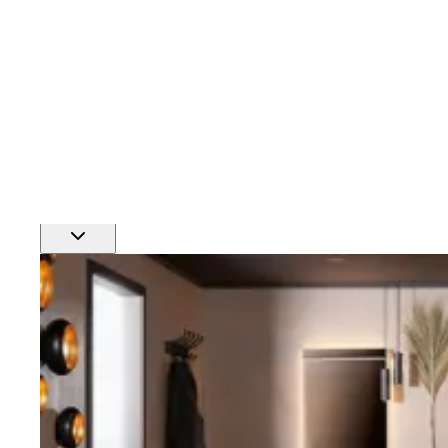
Finn nærmeste rørlegger
Profftjenester
Se alle våre tjenester for proffmarkedet
Produkter