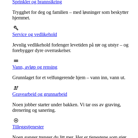
Sprinkler og brannsikring
Trygghet for deg og familien – med løsninger som beskytter
hjemmet.
Service og vedlikehold
Jevnlig vedlikehold forlenger levetiden på rør og utstyr – og
forebygger dyre overraskelser.
Vann, avløp og rensing
Grunnlaget for et velfungerende hjem – vann inn, vann ut.
Gravearbeid og grunnarbeid
Noen jobber starter under bakken. Vi tar oss av graving,
drenering og sanering.
Tilleggstjenester
Noen ganger trenger du litt mer. Her er tjenestene som gjør