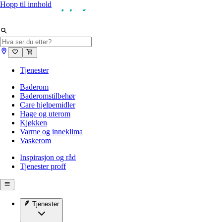
Hopp til innhold
Tjenester
Baderom
Baderomstilbehør
Care hjelpemidler
Hage og uterom
Kjøkken
Varme og inneklima
Vaskerom
Inspirasjon og råd
Tjenester proff
Tjenester