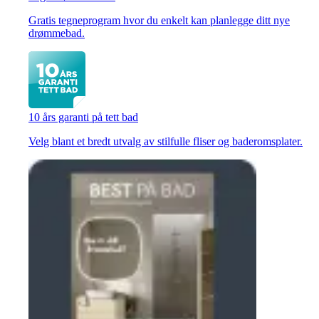
Gratis tegneprogram hvor du enkelt kan planlegge ditt nye
drømmebad.
10 års garanti på tett bad
Velg blant et bredt utvalg av stilfulle fliser og baderomsplater.