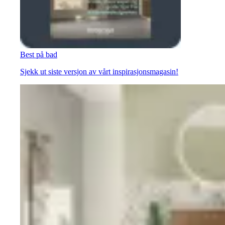
Best på bad
Sjekk ut siste versjon av vårt inspirasjonsmagasin!