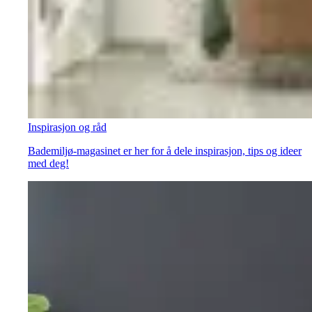
Inspirasjon og råd
Bademiljø-magasinet er her for å dele inspirasjon, tips og ideer
med deg!