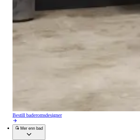
Bestill baderomsdesigner
Mer enn bad