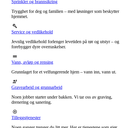
Sprinkler og brannsikring
Trygghet for deg og familien – med løsninger som beskytter
hjemmet.
Service og vedlikehold
Jevnlig vedlikehold forlenger levetiden på rør og utstyr – og
forebygger dyre overraskelser.
Vann, avløp og rensing
Grunnlaget for et velfungerende hjem – vann inn, vann ut.
Gravearbeid og grunnarbeid
Noen jobber starter under bakken. Vi tar oss av graving,
drenering og sanering.
Tilleggstjenester
Noen ganger trenger du litt mer. Her er tjenestene som gjør