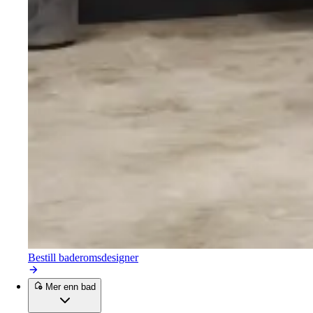
Bestill baderomsdesigner
Mer enn bad