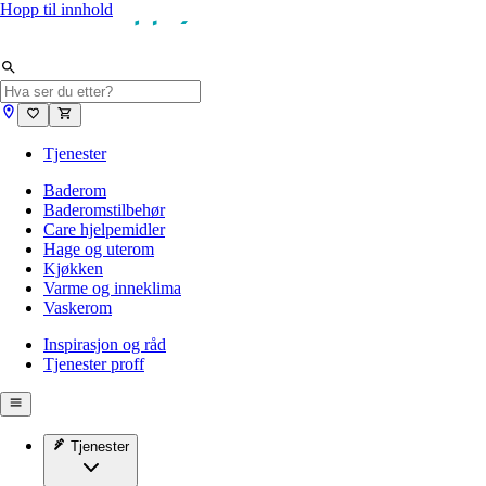
Hopp til innhold
Tjenester
Baderom
Baderomstilbehør
Care hjelpemidler
Hage og uterom
Kjøkken
Varme og inneklima
Vaskerom
Inspirasjon og råd
Tjenester proff
Tjenester