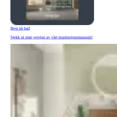
Best på bad
Sjekk ut siste versjon av vårt inspirasjonsmagasin!