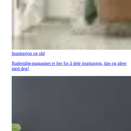
Inspirasjon og råd
Bademiljø-magasinet er her for å dele inspirasjon, tips og ideer
med deg!