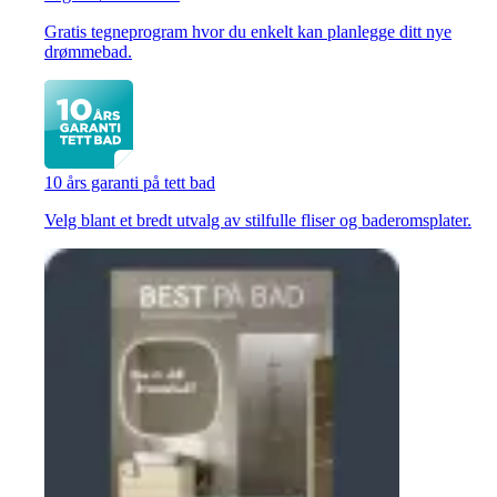
Gratis tegneprogram hvor du enkelt kan planlegge ditt nye
drømmebad.
10 års garanti på tett bad
Velg blant et bredt utvalg av stilfulle fliser og baderomsplater.