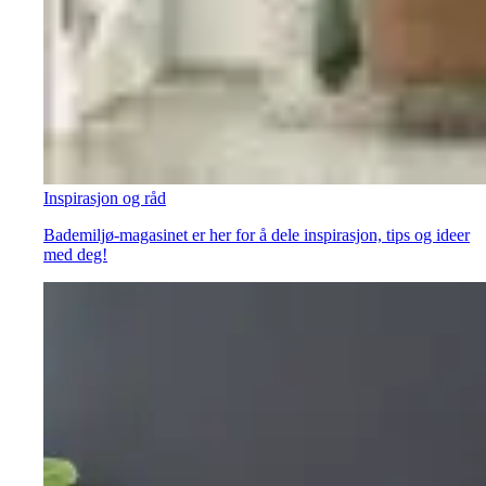
Inspirasjon og råd
Bademiljø-magasinet er her for å dele inspirasjon, tips og ideer
med deg!