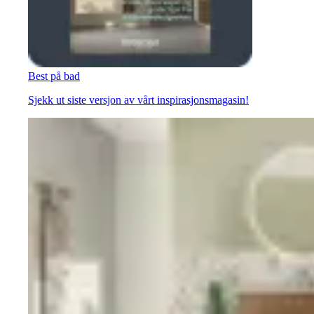
Best på bad
Sjekk ut siste versjon av vårt inspirasjonsmagasin!