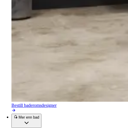
Bestill baderomsdesigner
Mer enn bad