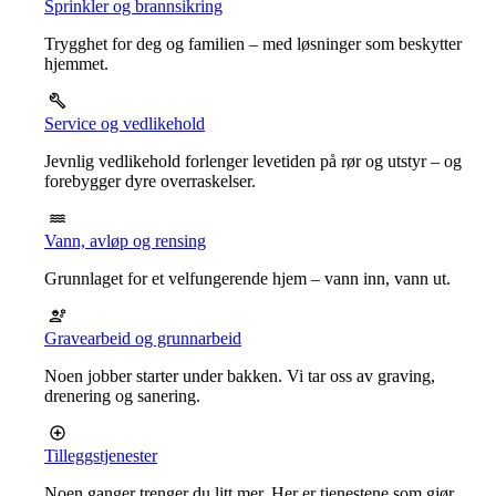
Sprinkler og brannsikring
Trygghet for deg og familien – med løsninger som beskytter
hjemmet.
Service og vedlikehold
Jevnlig vedlikehold forlenger levetiden på rør og utstyr – og
forebygger dyre overraskelser.
Vann, avløp og rensing
Grunnlaget for et velfungerende hjem – vann inn, vann ut.
Gravearbeid og grunnarbeid
Noen jobber starter under bakken. Vi tar oss av graving,
drenering og sanering.
Tilleggstjenester
Noen ganger trenger du litt mer. Her er tjenestene som gjør