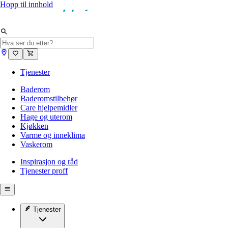
Hopp til innhold
Tjenester
Baderom
Baderomstilbehør
Care hjelpemidler
Hage og uterom
Kjøkken
Varme og inneklima
Vaskerom
Inspirasjon og råd
Tjenester proff
Tjenester