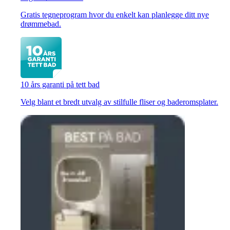
Gratis tegneprogram hvor du enkelt kan planlegge ditt nye
drømmebad.
10 års garanti på tett bad
Velg blant et bredt utvalg av stilfulle fliser og baderomsplater.