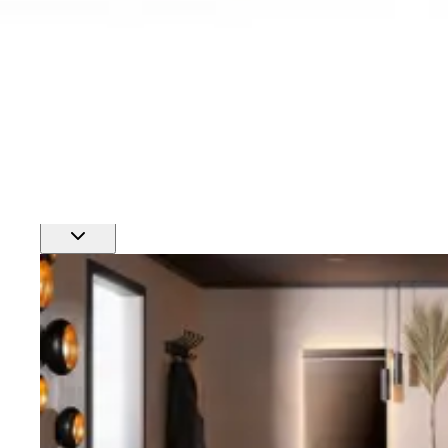
Finn nærmeste rørlegger
Profftjenester
Se alle våre tjenester for proffmarkedet
Produkter