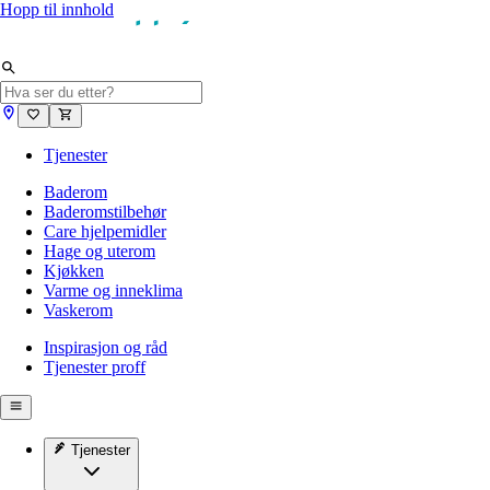
Hopp til innhold
Tjenester
Baderom
Baderomstilbehør
Care hjelpemidler
Hage og uterom
Kjøkken
Varme og inneklima
Vaskerom
Inspirasjon og råd
Tjenester proff
Tjenester