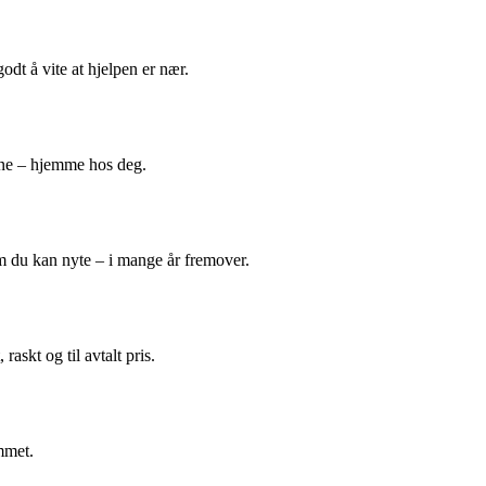
odt å vite at hjelpen er nær.
ene – hjemme hos deg.
m du kan nyte – i mange år fremover.
askt og til avtalt pris.
mmet.