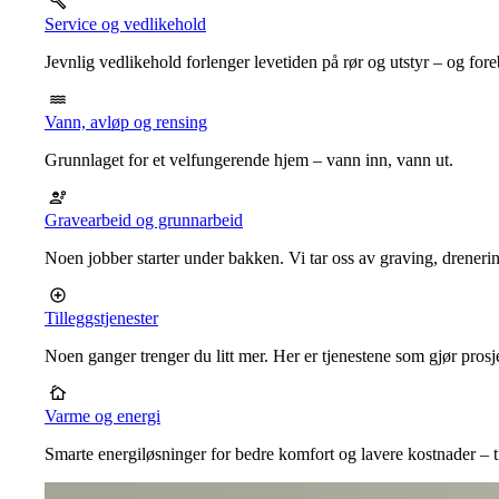
Service og vedlikehold
Jevnlig vedlikehold forlenger levetiden på rør og utstyr – og for
Vann, avløp og rensing
Grunnlaget for et velfungerende hjem – vann inn, vann ut.
Gravearbeid og grunnarbeid
Noen jobber starter under bakken. Vi tar oss av graving, dreneri
Tilleggstjenester
Noen ganger trenger du litt mer. Her er tjenestene som gjør prosj
Varme og energi
Smarte energiløsninger for bedre komfort og lavere kostnader – ti