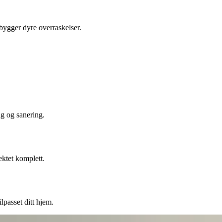
ebygger dyre overraskelser.
ng og sanering.
ektet komplett.
lpasset ditt hjem.