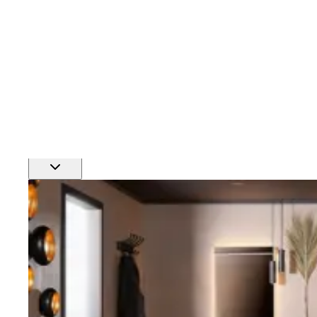
Finn nærmeste rørlegger
Profftjenester
Se alle våre tjenester for proffmarkedet
Produkter