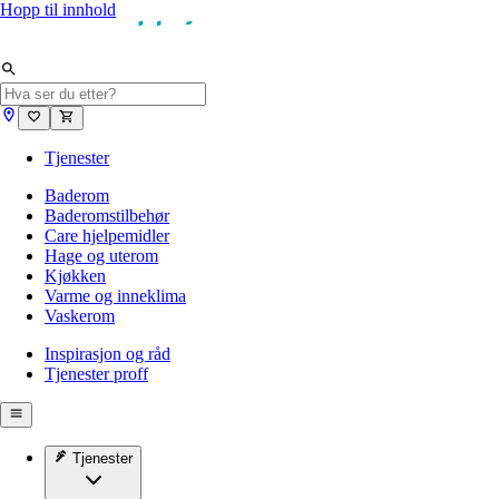
Hopp til innhold
Tjenester
Baderom
Baderomstilbehør
Care hjelpemidler
Hage og uterom
Kjøkken
Varme og inneklima
Vaskerom
Inspirasjon og råd
Tjenester proff
Tjenester