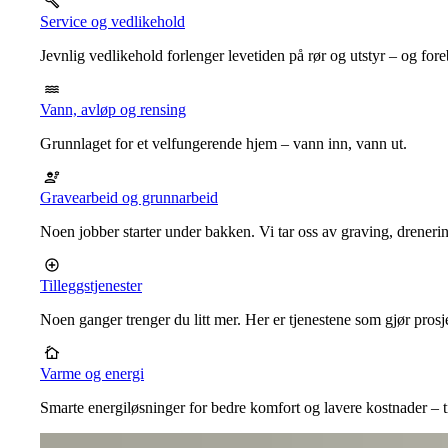
Service og vedlikehold
Jevnlig vedlikehold forlenger levetiden på rør og utstyr – og for
Vann, avløp og rensing
Grunnlaget for et velfungerende hjem – vann inn, vann ut.
Gravearbeid og grunnarbeid
Noen jobber starter under bakken. Vi tar oss av graving, dreneri
Tilleggstjenester
Noen ganger trenger du litt mer. Her er tjenestene som gjør prosj
Varme og energi
Smarte energiløsninger for bedre komfort og lavere kostnader – ti