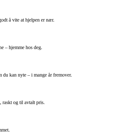
odt å vite at hjelpen er nær.
ene – hjemme hos deg.
m du kan nyte – i mange år fremover.
askt og til avtalt pris.
mmet.