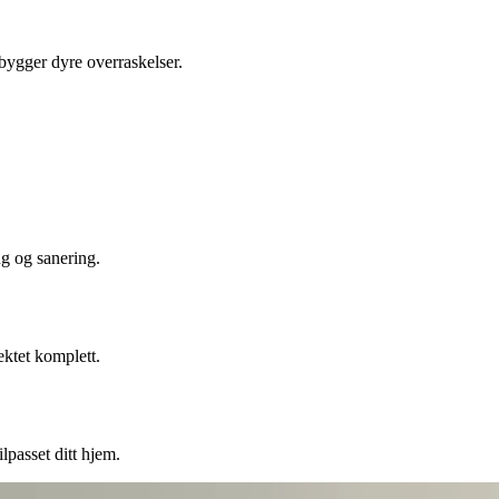
ebygger dyre overraskelser.
ng og sanering.
ektet komplett.
lpasset ditt hjem.