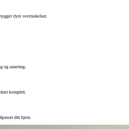
ebygger dyre overraskelser.
ng og sanering.
ektet komplett.
lpasset ditt hjem.