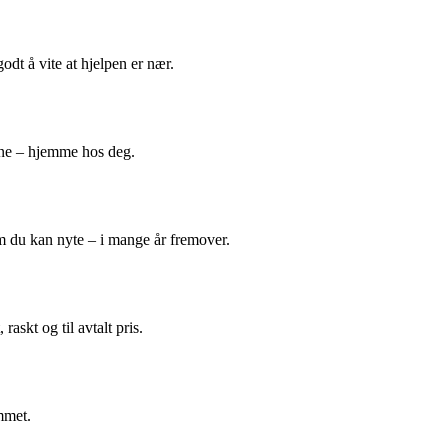
odt å vite at hjelpen er nær.
ene – hjemme hos deg.
m du kan nyte – i mange år fremover.
askt og til avtalt pris.
mmet.