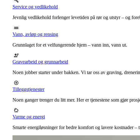
Service og vedlikehold
Jevnlig vedlikehold forlenger levetiden på rør og utstyr – og for
Vann, avløp og rensing
Grunnlaget for et velfungerende hjem – vann inn, vann ut.
Gravearbeid og grunnarbeid
Noen jobber starter under bakken. Vi tar oss av graving, dreneri
Tilleggstjenester
Noen ganger trenger du litt mer. Her er tjenestene som gjør prosj
Varme og energi
Smarte energiløsninger for bedre komfort og lavere kostnader – ti