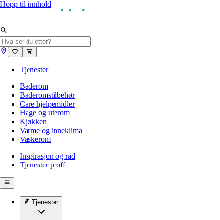
Hopp til innhold
Tjenester
Baderom
Baderomstilbehør
Care hjelpemidler
Hage og uterom
Kjøkken
Varme og inneklima
Vaskerom
Inspirasjon og råd
Tjenester proff
Tjenester