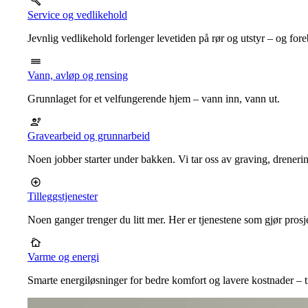
Service og vedlikehold
Jevnlig vedlikehold forlenger levetiden på rør og utstyr – og for
Vann, avløp og rensing
Grunnlaget for et velfungerende hjem – vann inn, vann ut.
Gravearbeid og grunnarbeid
Noen jobber starter under bakken. Vi tar oss av graving, dreneri
Tilleggstjenester
Noen ganger trenger du litt mer. Her er tjenestene som gjør prosj
Varme og energi
Smarte energiløsninger for bedre komfort og lavere kostnader – ti