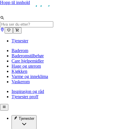
Hopp til innhold
Tjenester
Baderom
Baderomstilbehør
Care hjelpemidler
Hage og uterom
Kjøkken
Varme og inneklima
Vaskerom
Inspirasjon og råd
Tjenester proff
Tjenester