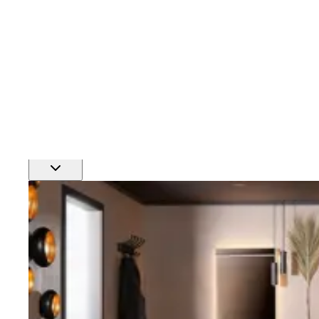
Finn nærmeste rørlegger
Profftjenester
Se alle våre tjenester for proffmarkedet
Produkter