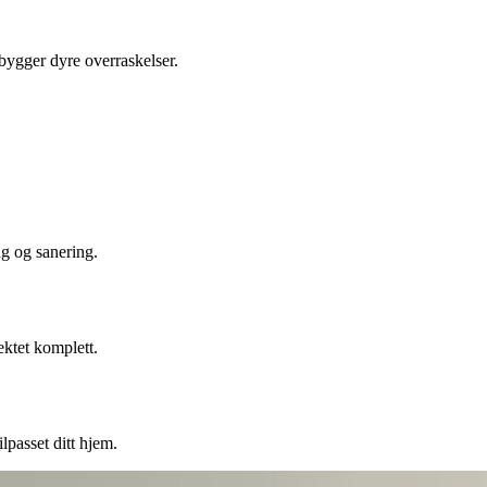
ebygger dyre overraskelser.
ng og sanering.
ektet komplett.
lpasset ditt hjem.