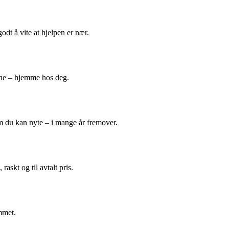
odt å vite at hjelpen er nær.
ene – hjemme hos deg.
m du kan nyte – i mange år fremover.
askt og til avtalt pris.
mmet.