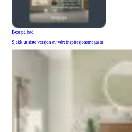
Best på bad
Sjekk ut siste versjon av vårt inspirasjonsmagasin!