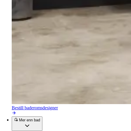
Bestill baderomsdesigner
Mer enn bad