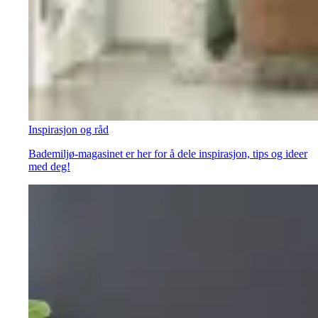
Inspirasjon og råd
Bademiljø-magasinet er her for å dele inspirasjon, tips og ideer
med deg!