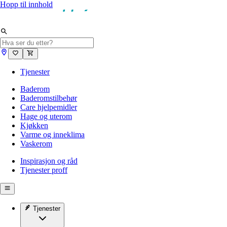
Hopp til innhold
Tjenester
Baderom
Baderomstilbehør
Care hjelpemidler
Hage og uterom
Kjøkken
Varme og inneklima
Vaskerom
Inspirasjon og råd
Tjenester proff
Tjenester