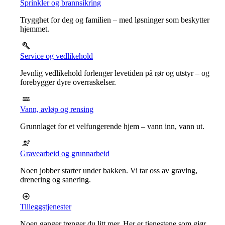
Sprinkler og brannsikring
Trygghet for deg og familien – med løsninger som beskytter
hjemmet.
Service og vedlikehold
Jevnlig vedlikehold forlenger levetiden på rør og utstyr – og
forebygger dyre overraskelser.
Vann, avløp og rensing
Grunnlaget for et velfungerende hjem – vann inn, vann ut.
Gravearbeid og grunnarbeid
Noen jobber starter under bakken. Vi tar oss av graving,
drenering og sanering.
Tilleggstjenester
Noen ganger trenger du litt mer. Her er tjenestene som gjør