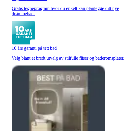
Gratis tegneprogram hvor du enkelt kan planlegge ditt nye
drømmebad.
10 års garanti på tett bad
Velg blant et bredt utvalg av stilfulle fliser og baderomsplater.