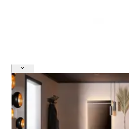
Finn nærmeste rørlegger
Profftjenester
Se alle våre tjenester for proffmarkedet
Produkter