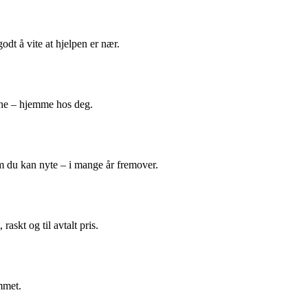
odt å vite at hjelpen er nær.
ene – hjemme hos deg.
m du kan nyte – i mange år fremover.
askt og til avtalt pris.
mmet.