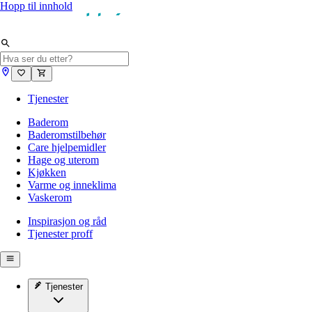
Hopp til innhold
Tjenester
Baderom
Baderomstilbehør
Care hjelpemidler
Hage og uterom
Kjøkken
Varme og inneklima
Vaskerom
Inspirasjon og råd
Tjenester proff
Tjenester