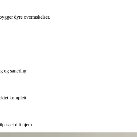
ebygger dyre overraskelser.
ng og sanering.
ektet komplett.
lpasset ditt hjem.