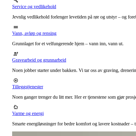
Service og vedlikehold
Jevnlig vedlikehold forlenger levetiden på rør og utstyr – og for
Vann, avløp og rensing
Grunnlaget for et velfungerende hjem – vann inn, vann ut.
Gravearbeid og grunnarbeid
Noen jobber starter under bakken. Vi tar oss av graving, dreneri
Tilleggstjenester
Noen ganger trenger du litt mer. Her er tjenestene som gjør prosj
Varme og energi
Smarte energiløsninger for bedre komfort og lavere kostnader – ti