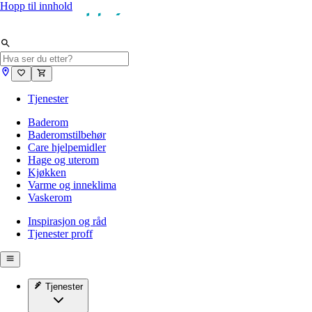
Hopp til innhold
Tjenester
Baderom
Baderomstilbehør
Care hjelpemidler
Hage og uterom
Kjøkken
Varme og inneklima
Vaskerom
Inspirasjon og råd
Tjenester proff
Tjenester