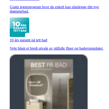
Gratis tegneprogram hvor du enkelt kan planlegge ditt nye
drømmebad.
10 års garanti på tett bad
Velg blant et bredt utvalg av stilfulle fliser og baderomsplater.