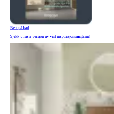
Best på bad
Sjekk ut siste versjon av vårt inspirasjonsmagasin!