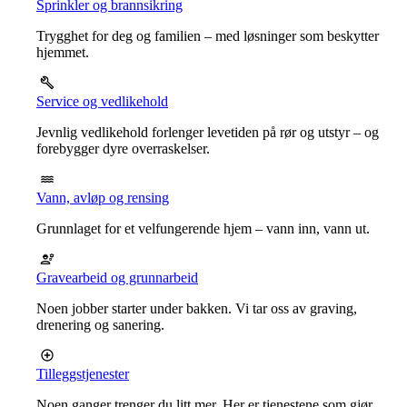
Sprinkler og brannsikring
Trygghet for deg og familien – med løsninger som beskytter
hjemmet.
Service og vedlikehold
Jevnlig vedlikehold forlenger levetiden på rør og utstyr – og
forebygger dyre overraskelser.
Vann, avløp og rensing
Grunnlaget for et velfungerende hjem – vann inn, vann ut.
Gravearbeid og grunnarbeid
Noen jobber starter under bakken. Vi tar oss av graving,
drenering og sanering.
Tilleggstjenester
Noen ganger trenger du litt mer. Her er tjenestene som gjør