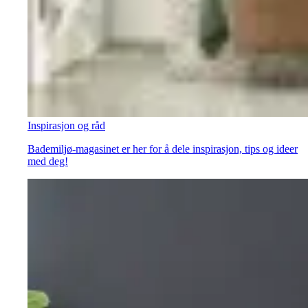
Inspirasjon og råd
Bademiljø-magasinet er her for å dele inspirasjon, tips og ideer
med deg!