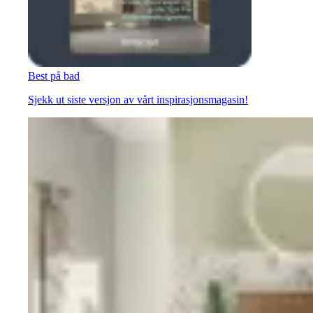
Best på bad
Sjekk ut siste versjon av vårt inspirasjonsmagasin!