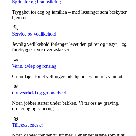
Sprinkler og brannsikring
Trygghet for deg og familien – med løsninger som beskytter
hjemmet.
Service og vedlikehold
Jevnlig vedlikehold forlenger levetiden på rør og utstyr – og
forebygger dyre overraskelser.
Vann, avløp og rensing
Grunnlaget for et velfungerende hjem – vann inn, vann ut.
Gravearbeid og grunnarbeid
Noen jobber starter under bakken. Vi tar oss av graving,
drenering og sanering.
Tilleggstjenester
Noen ganger trenger du litt mer. Her er tjenestene som gjør