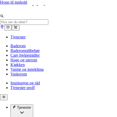
Hopp til innhold
Tjenester
Baderom
Baderomstilbehør
Care hjelpemidler
Hage og uterom
Kjøkken
Varme og inneklima
Vaskerom
Inspirasjon og råd
Tjenester proff
Tjenester