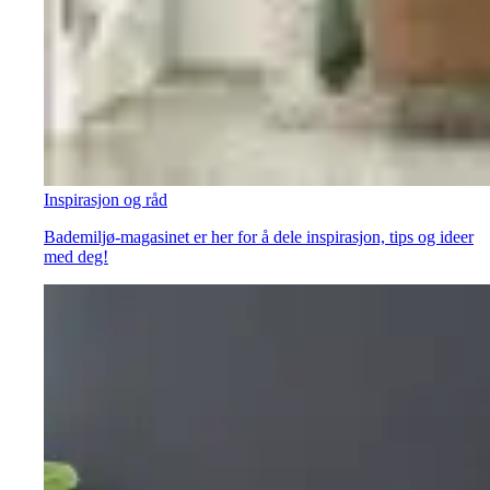
Inspirasjon og råd
Bademiljø-magasinet er her for å dele inspirasjon, tips og ideer
med deg!