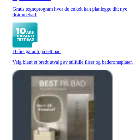
Gratis tegneprogram hvor du enkelt kan planlegge ditt nye
drømmebad.
10 års garanti på tett bad
Velg blant et bredt utvalg av stilfulle fliser og baderomsplater.