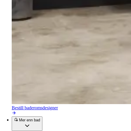
Bestill baderomsdesigner
Mer enn bad