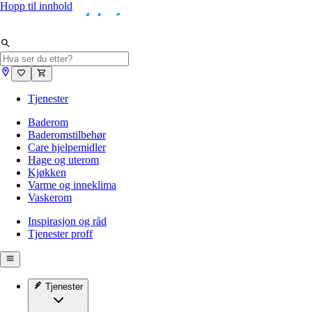
Hopp til innhold
Tjenester
Baderom
Baderomstilbehør
Care hjelpemidler
Hage og uterom
Kjøkken
Varme og inneklima
Vaskerom
Inspirasjon og råd
Tjenester proff
Tjenester