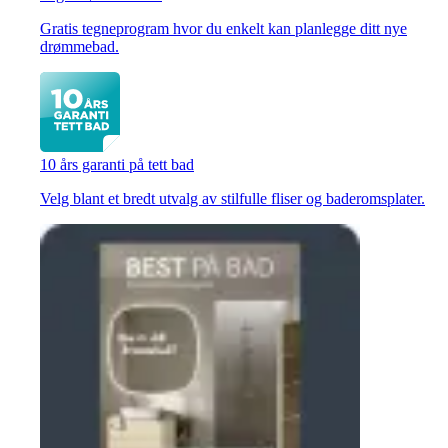
Gratis tegneprogram hvor du enkelt kan planlegge ditt nye
drømmebad.
10 års garanti på tett bad
Velg blant et bredt utvalg av stilfulle fliser og baderomsplater.