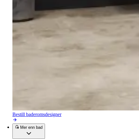
Bestill baderomsdesigner
Mer enn bad