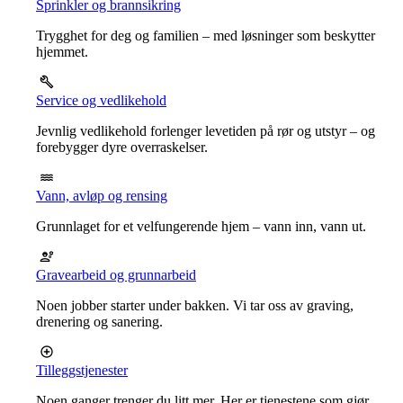
Sprinkler og brannsikring
Trygghet for deg og familien – med løsninger som beskytter
hjemmet.
Service og vedlikehold
Jevnlig vedlikehold forlenger levetiden på rør og utstyr – og
forebygger dyre overraskelser.
Vann, avløp og rensing
Grunnlaget for et velfungerende hjem – vann inn, vann ut.
Gravearbeid og grunnarbeid
Noen jobber starter under bakken. Vi tar oss av graving,
drenering og sanering.
Tilleggstjenester
Noen ganger trenger du litt mer. Her er tjenestene som gjør