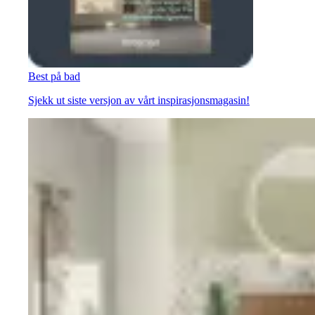
Best på bad
Sjekk ut siste versjon av vårt inspirasjonsmagasin!