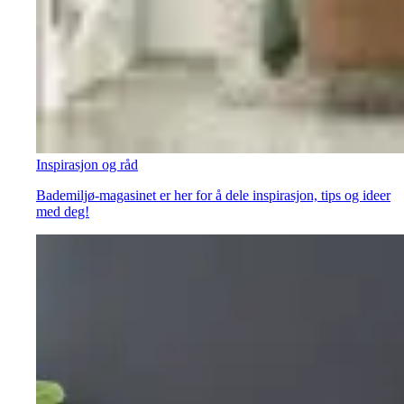
Inspirasjon og råd
Bademiljø-magasinet er her for å dele inspirasjon, tips og ideer
med deg!