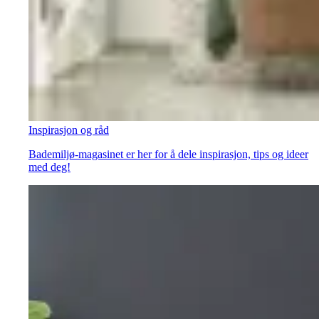
Inspirasjon og råd
Bademiljø-magasinet er her for å dele inspirasjon, tips og ideer
med deg!