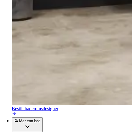
Bestill baderomsdesigner
Mer enn bad