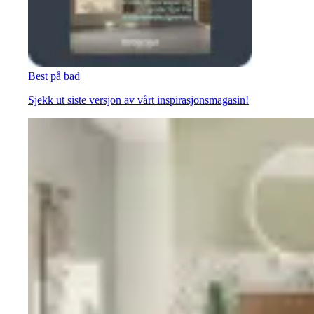
Best på bad
Sjekk ut siste versjon av vårt inspirasjonsmagasin!