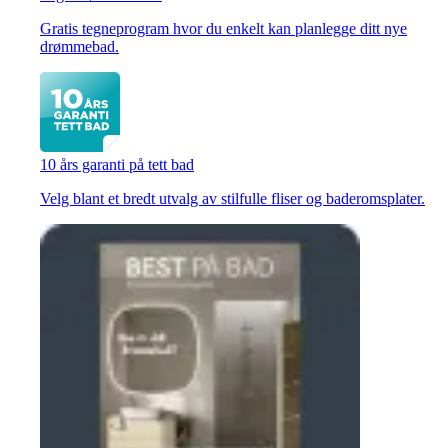
Gratis tegneprogram hvor du enkelt kan planlegge ditt nye
drømmebad.
10 års garanti på tett bad
Velg blant et bredt utvalg av stilfulle fliser og baderomsplater.