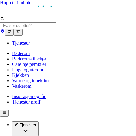
Hopp til innhold
Tjenester
Baderom
Baderomstilbehør
Care hjelpemidler
Hage og uterom
Kjøkken
Varme og inneklima
Vaskerom
Inspirasjon og råd
Tjenester proff
Tjenester