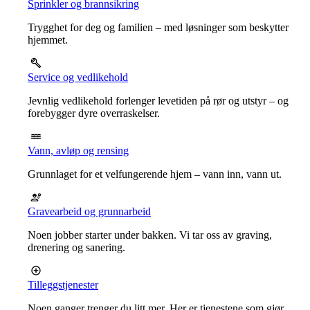
Sprinkler og brannsikring
Trygghet for deg og familien – med løsninger som beskytter
hjemmet.
Service og vedlikehold
Jevnlig vedlikehold forlenger levetiden på rør og utstyr – og
forebygger dyre overraskelser.
Vann, avløp og rensing
Grunnlaget for et velfungerende hjem – vann inn, vann ut.
Gravearbeid og grunnarbeid
Noen jobber starter under bakken. Vi tar oss av graving,
drenering og sanering.
Tilleggstjenester
Noen ganger trenger du litt mer. Her er tjenestene som gjør