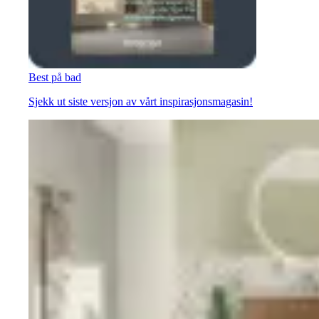
Best på bad
Sjekk ut siste versjon av vårt inspirasjonsmagasin!