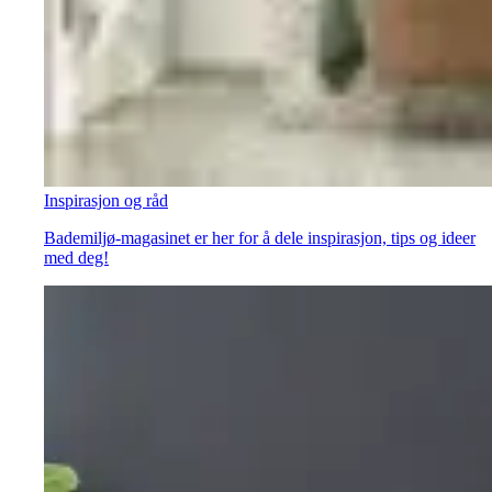
Inspirasjon og råd
Bademiljø-magasinet er her for å dele inspirasjon, tips og ideer
med deg!