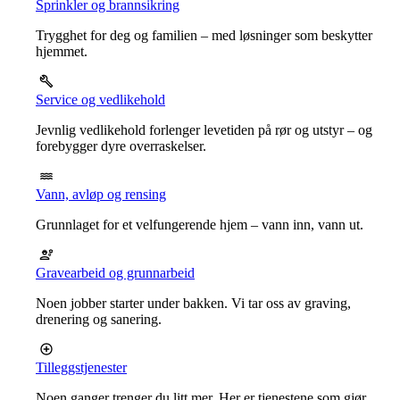
Sprinkler og brannsikring
Trygghet for deg og familien – med løsninger som beskytter
hjemmet.
Service og vedlikehold
Jevnlig vedlikehold forlenger levetiden på rør og utstyr – og
forebygger dyre overraskelser.
Vann, avløp og rensing
Grunnlaget for et velfungerende hjem – vann inn, vann ut.
Gravearbeid og grunnarbeid
Noen jobber starter under bakken. Vi tar oss av graving,
drenering og sanering.
Tilleggstjenester
Noen ganger trenger du litt mer. Her er tjenestene som gjør