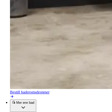
Bestill baderomsdesigner
Mer enn bad