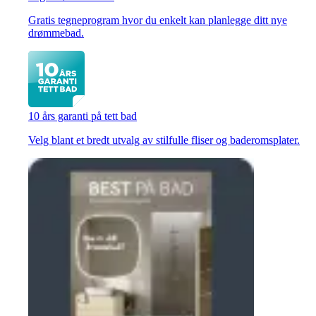
Gratis tegneprogram hvor du enkelt kan planlegge ditt nye
drømmebad.
10 års garanti på tett bad
Velg blant et bredt utvalg av stilfulle fliser og baderomsplater.