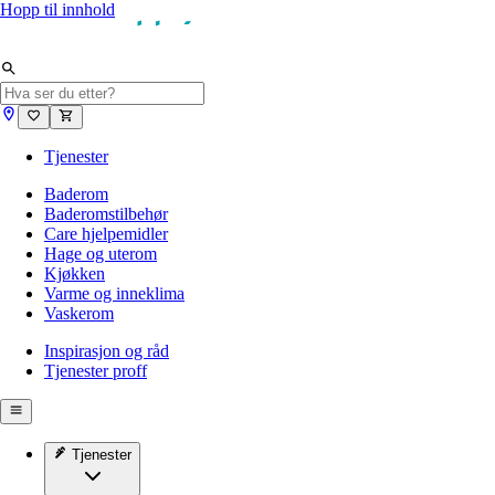
Hopp til innhold
Tjenester
Baderom
Baderomstilbehør
Care hjelpemidler
Hage og uterom
Kjøkken
Varme og inneklima
Vaskerom
Inspirasjon og råd
Tjenester proff
Tjenester