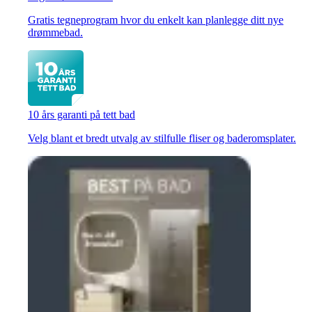
Gratis tegneprogram hvor du enkelt kan planlegge ditt nye
drømmebad.
10 års garanti på tett bad
Velg blant et bredt utvalg av stilfulle fliser og baderomsplater.