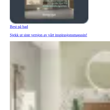
Best på bad
Sjekk ut siste versjon av vårt inspirasjonsmagasin!