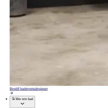
Bestill baderomsdesigner
Mer enn bad