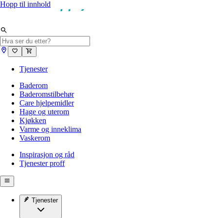
Hopp til innhold
Tjenester
Baderom
Baderomstilbehør
Care hjelpemidler
Hage og uterom
Kjøkken
Varme og inneklima
Vaskerom
Inspirasjon og råd
Tjenester proff
Tjenester