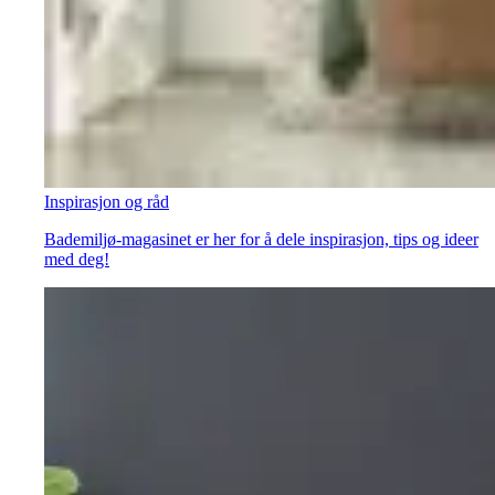
Inspirasjon og råd
Bademiljø-magasinet er her for å dele inspirasjon, tips og ideer
med deg!