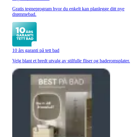
Gratis tegneprogram hvor du enkelt kan planlegge ditt nye
drømmebad.
10 års garanti på tett bad
Velg blant et bredt utvalg av stilfulle fliser og baderomsplater.