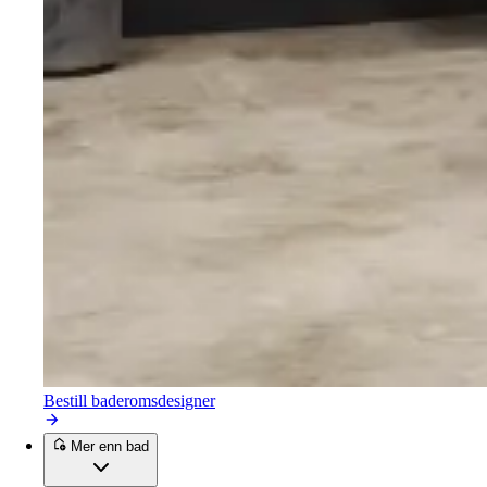
Bestill baderomsdesigner
Mer enn bad