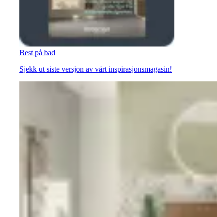
Best på bad
Sjekk ut siste versjon av vårt inspirasjonsmagasin!