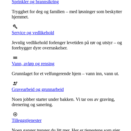
Sprinkler og brannsikring
Trygghet for deg og familien – med løsninger som beskytter
hjemmet.
Service og vedlikehold
Jevnlig vedlikehold forlenger levetiden på rør og utstyr – og
forebygger dyre overraskelser.
Vann, avløp og rensing
Grunnlaget for et velfungerende hjem – vann inn, vann ut.
Gravearbeid og grunnarbeid
Noen jobber starter under bakken. Vi tar oss av graving,
drenering og sanering.
Tilleggstjenester
Noen ganger trenger du litt mer. Her er tjenestene som gjør