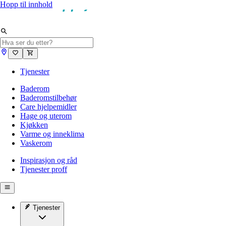
Hopp til innhold
Tjenester
Baderom
Baderomstilbehør
Care hjelpemidler
Hage og uterom
Kjøkken
Varme og inneklima
Vaskerom
Inspirasjon og råd
Tjenester proff
Tjenester