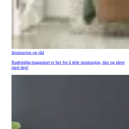
Inspirasjon og råd
Bademiljø-magasinet er her for å dele inspirasjon, tips og ideer
med deg!