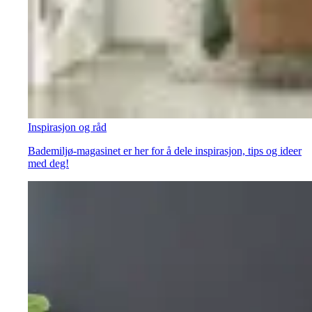
Inspirasjon og råd
Bademiljø-magasinet er her for å dele inspirasjon, tips og ideer
med deg!