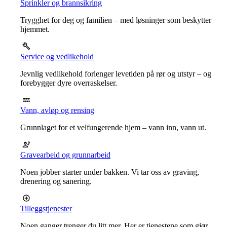
Sprinkler og brannsikring
Trygghet for deg og familien – med løsninger som beskytter
hjemmet.
Service og vedlikehold
Jevnlig vedlikehold forlenger levetiden på rør og utstyr – og
forebygger dyre overraskelser.
Vann, avløp og rensing
Grunnlaget for et velfungerende hjem – vann inn, vann ut.
Gravearbeid og grunnarbeid
Noen jobber starter under bakken. Vi tar oss av graving,
drenering og sanering.
Tilleggstjenester
Noen ganger trenger du litt mer. Her er tjenestene som gjør