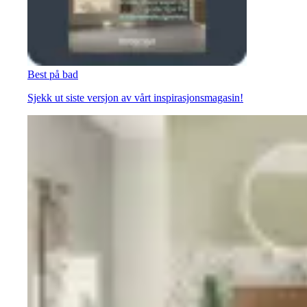
Best på bad
Sjekk ut siste versjon av vårt inspirasjonsmagasin!