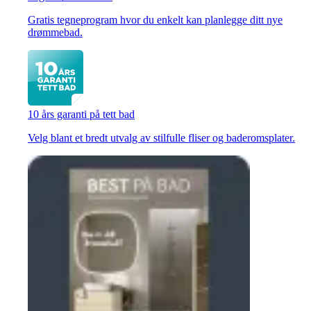
Gratis tegneprogram hvor du enkelt kan planlegge ditt nye
drømmebad.
10 års garanti på tett bad
Velg blant et bredt utvalg av stilfulle fliser og baderomsplater.