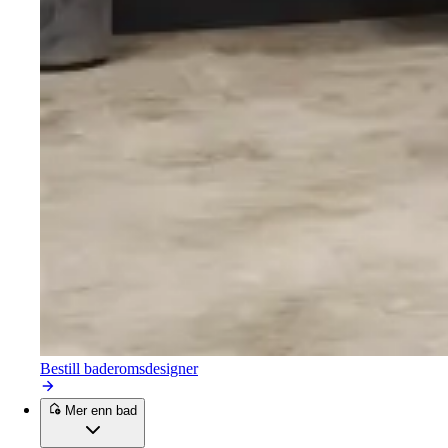
Bestill baderomsdesigner
Mer enn bad