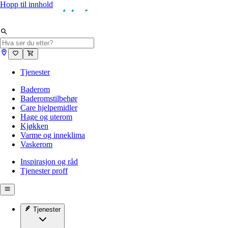
Hopp til innhold
Tjenester
Baderom
Baderomstilbehør
Care hjelpemidler
Hage og uterom
Kjøkken
Varme og inneklima
Vaskerom
Inspirasjon og råd
Tjenester proff
Tjenester