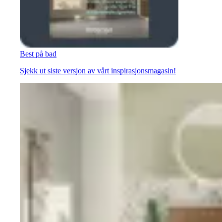
Best på bad
Sjekk ut siste versjon av vårt inspirasjonsmagasin!