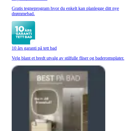
Gratis tegneprogram hvor du enkelt kan planlegge ditt nye
drømmebad.
10 års garanti på tett bad
Velg blant et bredt utvalg av stilfulle fliser og baderomsplater.