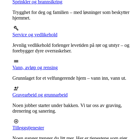
Sprinkler og brannsikring
Trygghet for deg og familien – med løsninger som beskytter
hjemmet.
Service og vedlikehold
Jevnlig vedlikehold forlenger levetiden på rør og utstyr – og
forebygger dyre overraskelser.
Vann, avløp og rensing
Grunnlaget for et velfungerende hjem – vann inn, vann ut.
Gravearbeid og grunnarbeid
Noen jobber starter under bakken. Vi tar oss av graving,
drenering og sanering.
Tilleggstjenester
Noen ganger trenger du litt mer. Her er tjenestene som gjør