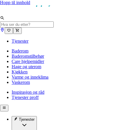
Hopp til innhold
Tjenester
Baderom
Baderomstilbehør
Care hjelpemidler
Hage og uterom
Kjøkken
Varme og inneklima
Vaskerom
Inspirasjon og råd
Tjenester proff
Tjenester