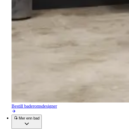
Bestill baderomsdesigner
Mer enn bad