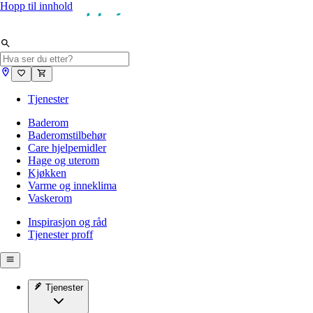
Hopp til innhold
Tjenester
Baderom
Baderomstilbehør
Care hjelpemidler
Hage og uterom
Kjøkken
Varme og inneklima
Vaskerom
Inspirasjon og råd
Tjenester proff
Tjenester