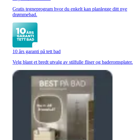
Gratis tegneprogram hvor du enkelt kan planlegge ditt nye
drømmebad.
10 års garanti på tett bad
Velg blant et bredt utvalg av stilfulle fliser og baderomsplater.