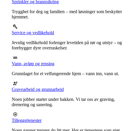
Sprinkler og brannsikring
Trygghet for deg og familien – med løsninger som beskytter
hjemmet.
Service og vedlikehold
Jevnlig vedlikehold forlenger levetiden på rør og utstyr – og
forebygger dyre overraskelser.
Vann, avløp og rensing
Grunnlaget for et velfungerende hjem – vann inn, vann ut.
Gravearbeid og grunnarbeid
Noen jobber starter under bakken. Vi tar oss av graving,
drenering og sanering.
Tilleggstjenester
Noen ganger trenger du litt mer. Her er tjenestene som gjør