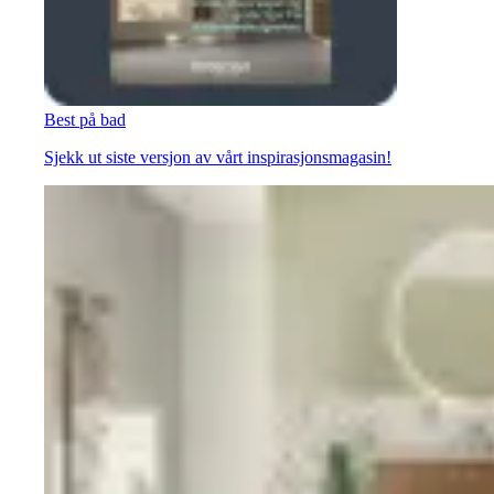
Best på bad
Sjekk ut siste versjon av vårt inspirasjonsmagasin!