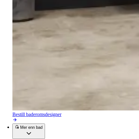
Bestill baderomsdesigner
Mer enn bad