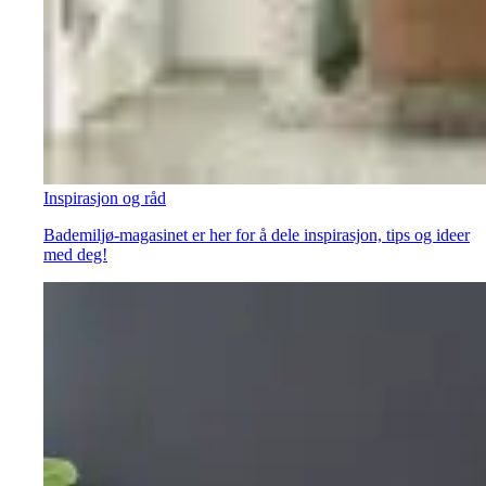
Inspirasjon og råd
Bademiljø-magasinet er her for å dele inspirasjon, tips og ideer
med deg!