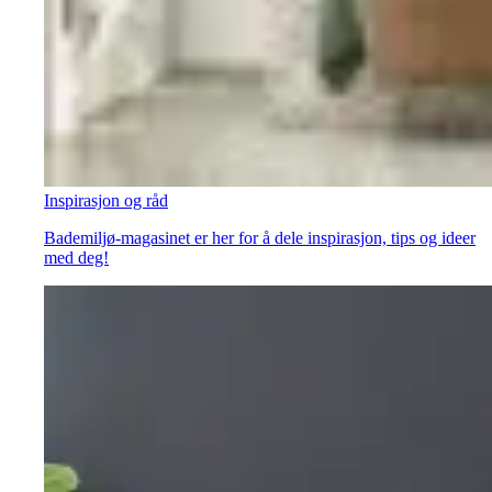
Inspirasjon og råd
Bademiljø-magasinet er her for å dele inspirasjon, tips og ideer
med deg!