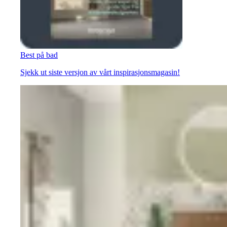
Best på bad
Sjekk ut siste versjon av vårt inspirasjonsmagasin!