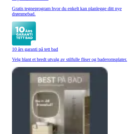
Gratis tegneprogram hvor du enkelt kan planlegge ditt nye
drømmebad.
10 års garanti på tett bad
Velg blant et bredt utvalg av stilfulle fliser og baderomsplater.