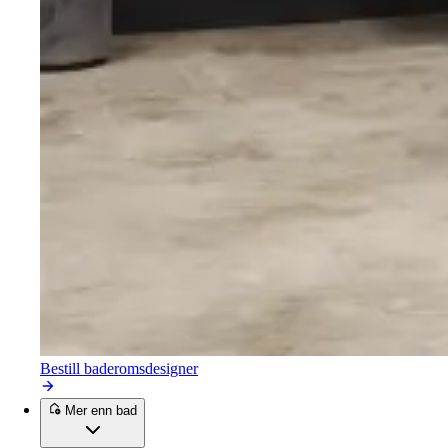
Bestill baderomsdesigner
Mer enn bad