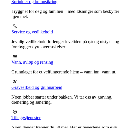
Sprinkler og brannsikring
Trygghet for deg og familien – med løsninger som beskytter
hjemmet.
Service og vedlikehold
Jevnlig vedlikehold forlenger levetiden på rør og utstyr – og
forebygger dyre overraskelser.
Vann, avløp og rensing
Grunnlaget for et velfungerende hjem – vann inn, vann ut.
Gravearbeid og grunnarbeid
Noen jobber starter under bakken. Vi tar oss av graving,
drenering og sanering.
Tilleggstjenester
Noen ganger trenger du litt mer. Her er tjenestene som gjør