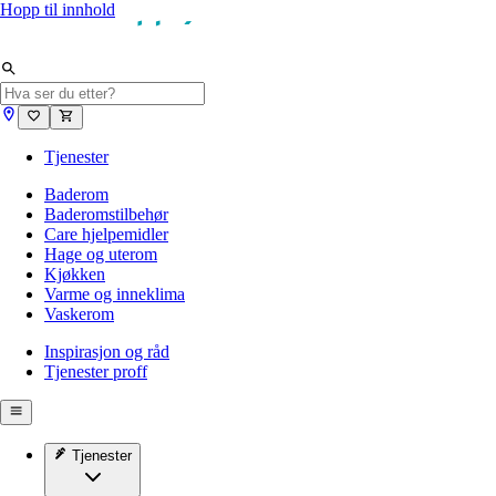
Hopp til innhold
Tjenester
Baderom
Baderomstilbehør
Care hjelpemidler
Hage og uterom
Kjøkken
Varme og inneklima
Vaskerom
Inspirasjon og råd
Tjenester proff
Tjenester