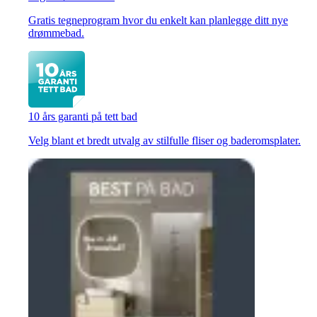
Gratis tegneprogram hvor du enkelt kan planlegge ditt nye
drømmebad.
10 års garanti på tett bad
Velg blant et bredt utvalg av stilfulle fliser og baderomsplater.