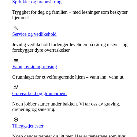
Sprinkler og brannsikring
Trygghet for deg og familien – med løsninger som beskytter
hjemmet.
Service og vedlikehold
Jevnlig vedlikehold forlenger levetiden på rør og utstyr – og
forebygger dyre overraskelser.
Vann, avløp og rensing
Grunnlaget for et velfungerende hjem – vann inn, vann ut.
Gravearbeid og grunnarbeid
Noen jobber starter under bakken. Vi tar oss av graving,
drenering og sanering.
Tilleggstjenester
Noen ganger trenger du litt mer. Her er tjenestene som gjør