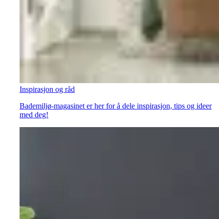
Inspirasjon og råd
Bademiljø-magasinet er her for å dele inspirasjon, tips og ideer
med deg!