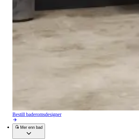
Bestill baderomsdesigner
Mer enn bad