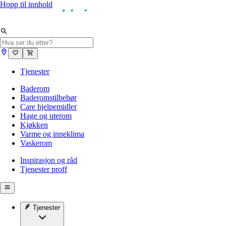
Hopp til innhold
Tjenester
Baderom
Baderomstilbehør
Care hjelpemidler
Hage og uterom
Kjøkken
Varme og inneklima
Vaskerom
Inspirasjon og råd
Tjenester proff
Tjenester