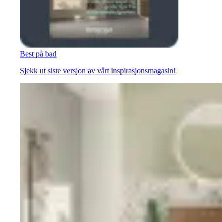
Best på bad
Sjekk ut siste versjon av vårt inspirasjonsmagasin!