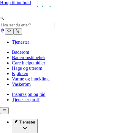
Hopp til innhold
Tjenester
Baderom
Baderomstilbehør
Care hjelpemidler
Hage og uterom
Kjøkken
Varme og inneklima
Vaskerom
Inspirasjon og råd
Tjenester proff
Tjenester