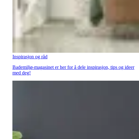
Inspirasjon og råd
Bademiljø-magasinet er her for å dele inspirasjon, tips og ideer
med deg!