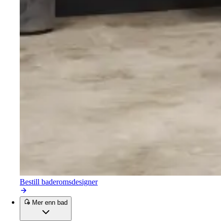
Bestill baderomsdesigner
Mer enn bad