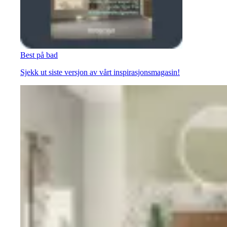
Best på bad
Sjekk ut siste versjon av vårt inspirasjonsmagasin!