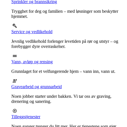
Sprinkler og brannsikring
Trygghet for deg og familien – med løsninger som beskytter
hjemmet.
Service og vedlikehold
Jevnlig vedlikehold forlenger levetiden på rør og utstyr – og
forebygger dyre overraskelser.
Vann, avløp og rensing
Grunnlaget for et velfungerende hjem – vann inn, vann ut.
Gravearbeid og grunnarbeid
Noen jobber starter under bakken. Vi tar oss av graving,
drenering og sanering.
Tilleggstjenester
Noen ganger trenger du litt mer. Her er tjenestene som gjør