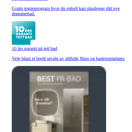
Gratis tegneprogram hvor du enkelt kan planlegge ditt nye
drømmebad.
10 års garanti på tett bad
Velg blant et bredt utvalg av stilfulle fliser og baderomsplater.