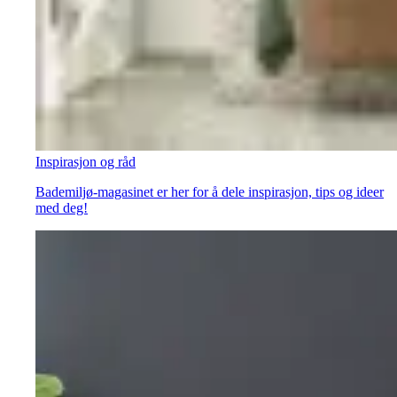
Inspirasjon og råd
Bademiljø-magasinet er her for å dele inspirasjon, tips og ideer
med deg!