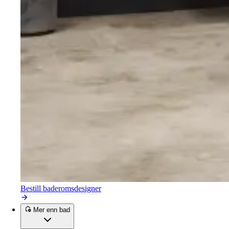
Bestill baderomsdesigner
Mer enn bad