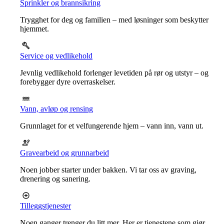
Sprinkler og brannsikring
Trygghet for deg og familien – med løsninger som beskytter
hjemmet.
Service og vedlikehold
Jevnlig vedlikehold forlenger levetiden på rør og utstyr – og
forebygger dyre overraskelser.
Vann, avløp og rensing
Grunnlaget for et velfungerende hjem – vann inn, vann ut.
Gravearbeid og grunnarbeid
Noen jobber starter under bakken. Vi tar oss av graving,
drenering og sanering.
Tilleggstjenester
Noen ganger trenger du litt mer. Her er tjenestene som gjør