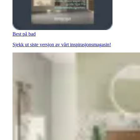
Best på bad
Sjekk ut siste versjon av vårt inspirasjonsmagasin!