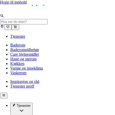
Hopp til innhold
Tjenester
Baderom
Baderomstilbehør
Care hjelpemidler
Hage og uterom
Kjøkken
Varme og inneklima
Vaskerom
Inspirasjon og råd
Tjenester proff
Tjenester