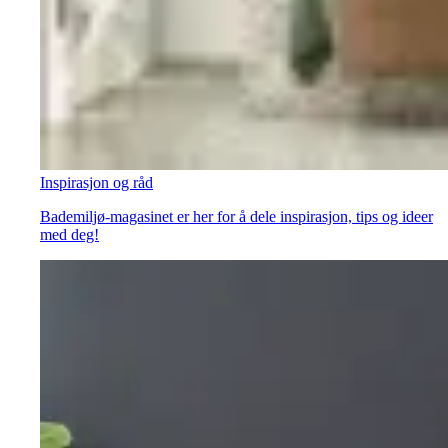
Inspirasjon og råd
Bademiljø-magasinet er her for å dele inspirasjon, tips og ideer
med deg!