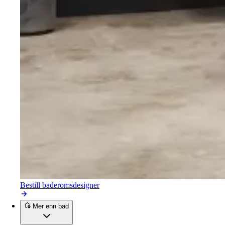
Bestill baderomsdesigner
Mer enn bad