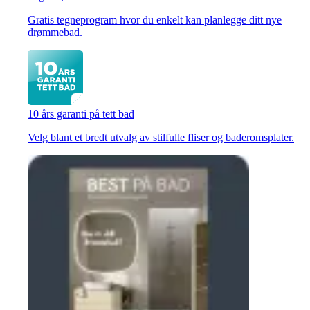
Gratis tegneprogram hvor du enkelt kan planlegge ditt nye
drømmebad.
10 års garanti på tett bad
Velg blant et bredt utvalg av stilfulle fliser og baderomsplater.