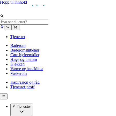
Hopp til innhold
Tjenester
Baderom
Baderomstilbehør
Care hjelpemidler
Hage og uterom
Kjøkken
Varme og inneklima
Vaskerom
Inspirasjon og råd
Tjenester proff
Tjenester