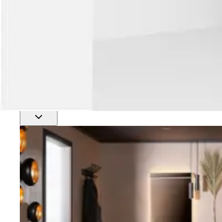
Finn nærmeste rørlegger
Profftjenester
Se alle våre tjenester for proffmarkedet
Produkter