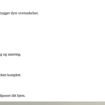
ebygger dyre overraskelser.
ng og sanering.
ektet komplett.
lpasset ditt hjem.