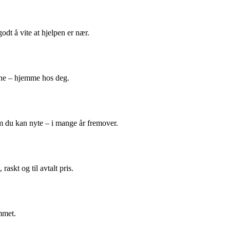
odt å vite at hjelpen er nær.
ene – hjemme hos deg.
m du kan nyte – i mange år fremover.
askt og til avtalt pris.
mmet.