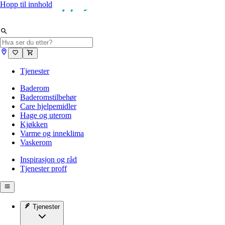
Hopp til innhold
Tjenester
Baderom
Baderomstilbehør
Care hjelpemidler
Hage og uterom
Kjøkken
Varme og inneklima
Vaskerom
Inspirasjon og råd
Tjenester proff
Tjenester