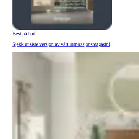
Best på bad
Sjekk ut siste versjon av vårt inspirasjonsmagasin!