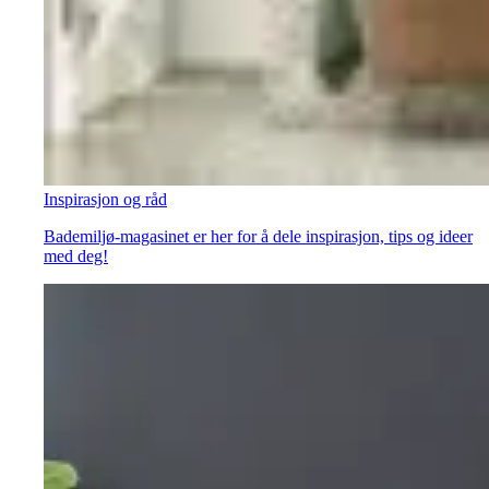
Inspirasjon og råd
Bademiljø-magasinet er her for å dele inspirasjon, tips og ideer
med deg!