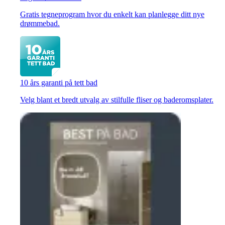
Gratis tegneprogram hvor du enkelt kan planlegge ditt nye
drømmebad.
10 års garanti på tett bad
Velg blant et bredt utvalg av stilfulle fliser og baderomsplater.