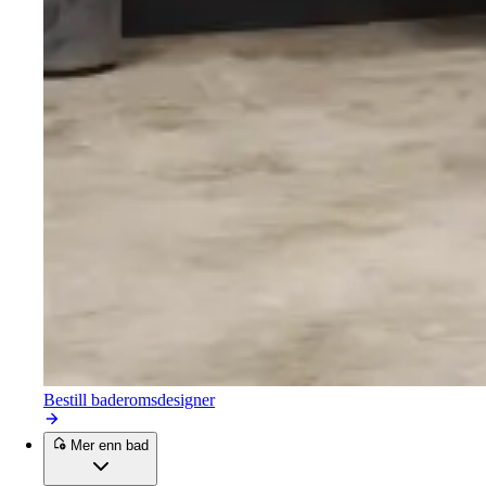
Bestill baderomsdesigner
Mer enn bad