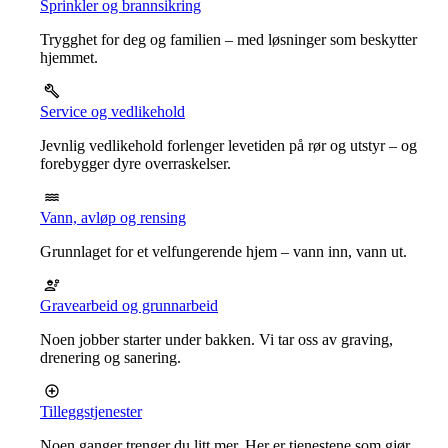
Sprinkler og brannsikring
Trygghet for deg og familien – med løsninger som beskytter
hjemmet.
Service og vedlikehold
Jevnlig vedlikehold forlenger levetiden på rør og utstyr – og
forebygger dyre overraskelser.
Vann, avløp og rensing
Grunnlaget for et velfungerende hjem – vann inn, vann ut.
Gravearbeid og grunnarbeid
Noen jobber starter under bakken. Vi tar oss av graving,
drenering og sanering.
Tilleggstjenester
Noen ganger trenger du litt mer. Her er tjenestene som gjør