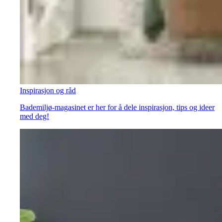
Inspirasjon og råd
Bademiljø-magasinet er her for å dele inspirasjon, tips og ideer
med deg!