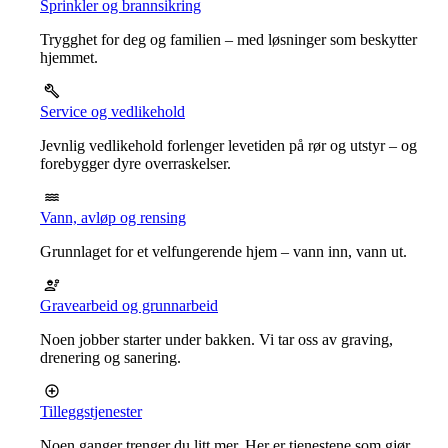
Sprinkler og brannsikring
Trygghet for deg og familien – med løsninger som beskytter
hjemmet.
Service og vedlikehold
Jevnlig vedlikehold forlenger levetiden på rør og utstyr – og
forebygger dyre overraskelser.
Vann, avløp og rensing
Grunnlaget for et velfungerende hjem – vann inn, vann ut.
Gravearbeid og grunnarbeid
Noen jobber starter under bakken. Vi tar oss av graving,
drenering og sanering.
Tilleggstjenester
Noen ganger trenger du litt mer. Her er tjenestene som gjør