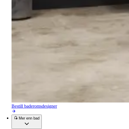
Bestill baderomsdesigner
Mer enn bad