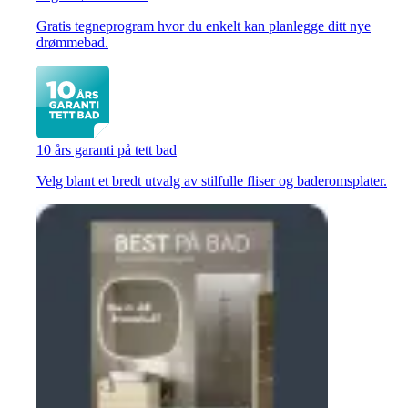
Gratis tegneprogram hvor du enkelt kan planlegge ditt nye
drømmebad.
10 års garanti på tett bad
Velg blant et bredt utvalg av stilfulle fliser og baderomsplater.