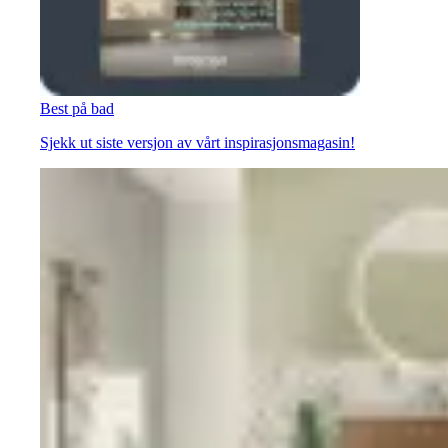
Best på bad
Sjekk ut siste versjon av vårt inspirasjonsmagasin!