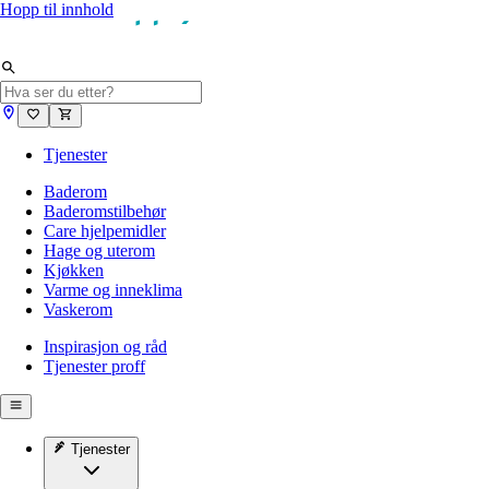
Hopp til innhold
Tjenester
Baderom
Baderomstilbehør
Care hjelpemidler
Hage og uterom
Kjøkken
Varme og inneklima
Vaskerom
Inspirasjon og råd
Tjenester proff
Tjenester