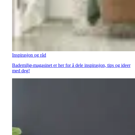
Inspirasjon og råd
Bademiljø-magasinet er her for å dele inspirasjon, tips og ideer
med deg!