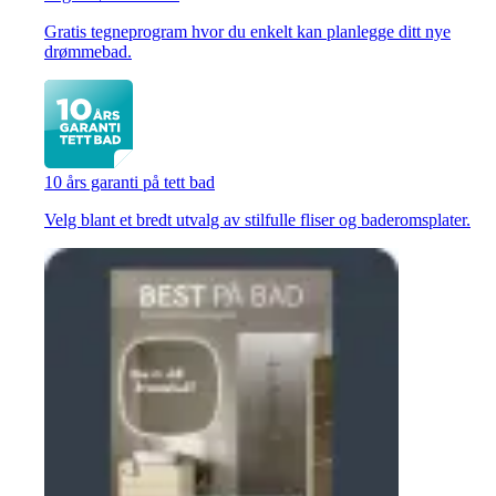
Gratis tegneprogram hvor du enkelt kan planlegge ditt nye
drømmebad.
10 års garanti på tett bad
Velg blant et bredt utvalg av stilfulle fliser og baderomsplater.