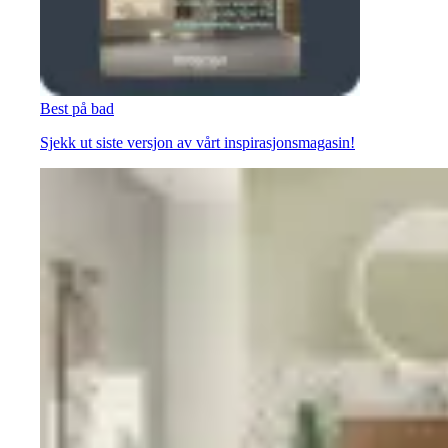
Best på bad
Sjekk ut siste versjon av vårt inspirasjonsmagasin!