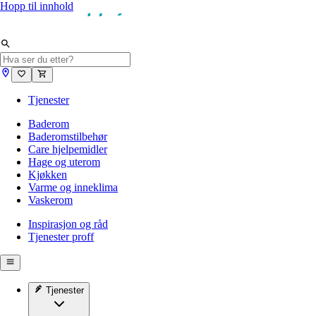
Hopp til innhold
Tjenester
Baderom
Baderomstilbehør
Care hjelpemidler
Hage og uterom
Kjøkken
Varme og inneklima
Vaskerom
Inspirasjon og råd
Tjenester proff
Tjenester