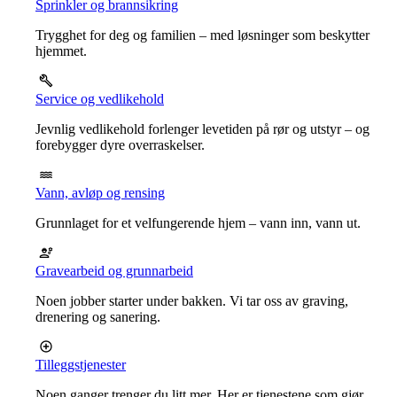
Sprinkler og brannsikring
Trygghet for deg og familien – med løsninger som beskytter
hjemmet.
Service og vedlikehold
Jevnlig vedlikehold forlenger levetiden på rør og utstyr – og
forebygger dyre overraskelser.
Vann, avløp og rensing
Grunnlaget for et velfungerende hjem – vann inn, vann ut.
Gravearbeid og grunnarbeid
Noen jobber starter under bakken. Vi tar oss av graving,
drenering og sanering.
Tilleggstjenester
Noen ganger trenger du litt mer. Her er tjenestene som gjør