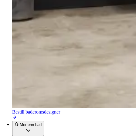
Bestill baderomsdesigner
Mer enn bad