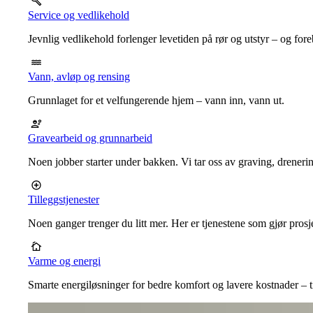
Service og vedlikehold
Jevnlig vedlikehold forlenger levetiden på rør og utstyr – og for
Vann, avløp og rensing
Grunnlaget for et velfungerende hjem – vann inn, vann ut.
Gravearbeid og grunnarbeid
Noen jobber starter under bakken. Vi tar oss av graving, dreneri
Tilleggstjenester
Noen ganger trenger du litt mer. Her er tjenestene som gjør prosj
Varme og energi
Smarte energiløsninger for bedre komfort og lavere kostnader – ti