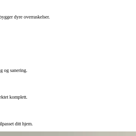
ebygger dyre overraskelser.
ng og sanering.
ektet komplett.
lpasset ditt hjem.