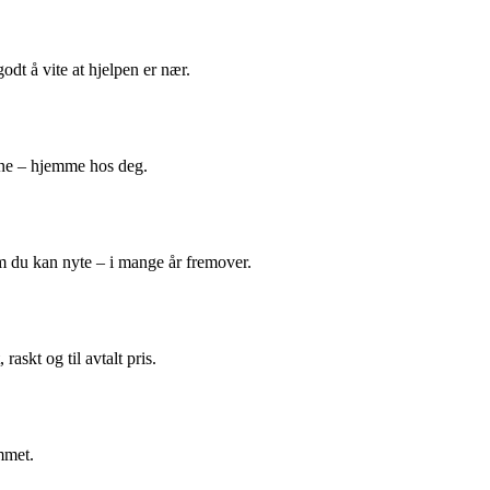
odt å vite at hjelpen er nær.
ene – hjemme hos deg.
m du kan nyte – i mange år fremover.
askt og til avtalt pris.
mmet.