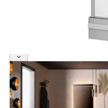
Finn nærmeste rørlegger
Profftjenester
Se alle våre tjenester for proffmarkedet
Produkter