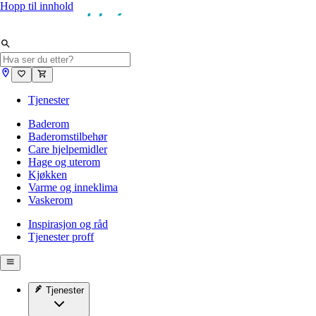
Hopp til innhold
Tjenester
Baderom
Baderomstilbehør
Care hjelpemidler
Hage og uterom
Kjøkken
Varme og inneklima
Vaskerom
Inspirasjon og råd
Tjenester proff
Tjenester