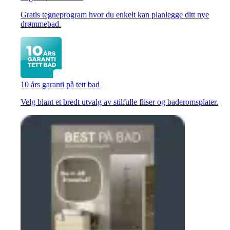
Gratis tegneprogram hvor du enkelt kan planlegge ditt nye
drømmebad.
10 års garanti på tett bad
Velg blant et bredt utvalg av stilfulle fliser og baderomsplater.