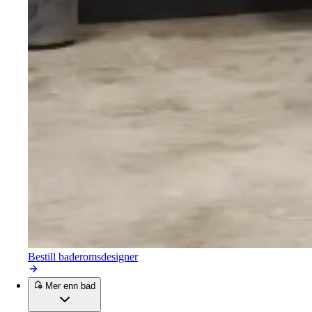
Bestill baderomsdesigner
Mer enn bad