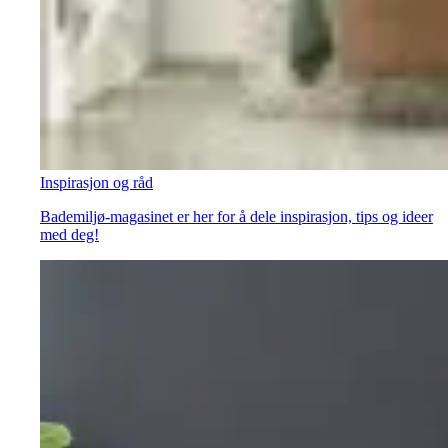
Inspirasjon og råd
Bademiljø-magasinet er her for å dele inspirasjon, tips og ideer
med deg!