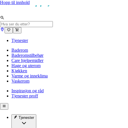
Hopp til innhold
Tjenester
Baderom
Baderomstilbehør
Care hjelpemidler
Hage og uterom
Kjøkken
Varme og inneklima
Vaskerom
Inspirasjon og råd
Tjenester proff
Tjenester