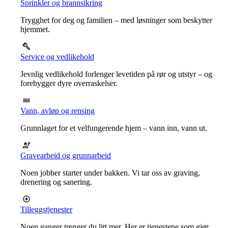
Sprinkler og brannsikring
Trygghet for deg og familien – med løsninger som beskytter
hjemmet.
Service og vedlikehold
Jevnlig vedlikehold forlenger levetiden på rør og utstyr – og
forebygger dyre overraskelser.
Vann, avløp og rensing
Grunnlaget for et velfungerende hjem – vann inn, vann ut.
Gravearbeid og grunnarbeid
Noen jobber starter under bakken. Vi tar oss av graving,
drenering og sanering.
Tilleggstjenester
Noen ganger trenger du litt mer. Her er tjenestene som gjør