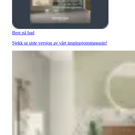
Best på bad
Sjekk ut siste versjon av vårt inspirasjonsmagasin!