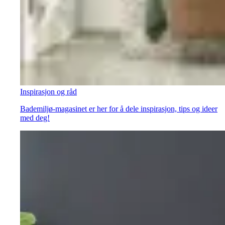
Inspirasjon og råd
Bademiljø-magasinet er her for å dele inspirasjon, tips og ideer
med deg!