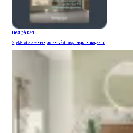
Best på bad
Sjekk ut siste versjon av vårt inspirasjonsmagasin!