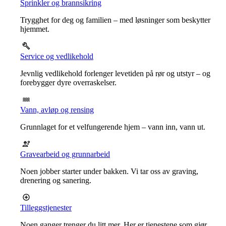
Sprinkler og brannsikring
Trygghet for deg og familien – med løsninger som beskytter
hjemmet.
Service og vedlikehold
Jevnlig vedlikehold forlenger levetiden på rør og utstyr – og
forebygger dyre overraskelser.
Vann, avløp og rensing
Grunnlaget for et velfungerende hjem – vann inn, vann ut.
Gravearbeid og grunnarbeid
Noen jobber starter under bakken. Vi tar oss av graving,
drenering og sanering.
Tilleggstjenester
Noen ganger trenger du litt mer. Her er tjenestene som gjør