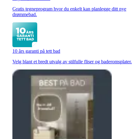
Gratis tegneprogram hvor du enkelt kan planlegge ditt nye
drømmebad.
10 års garanti på tett bad
Velg blant et bredt utvalg av stilfulle fliser og baderomsplater.