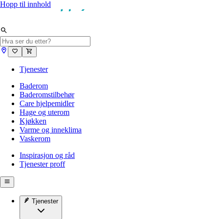
Hopp til innhold
Tjenester
Baderom
Baderomstilbehør
Care hjelpemidler
Hage og uterom
Kjøkken
Varme og inneklima
Vaskerom
Inspirasjon og råd
Tjenester proff
Tjenester