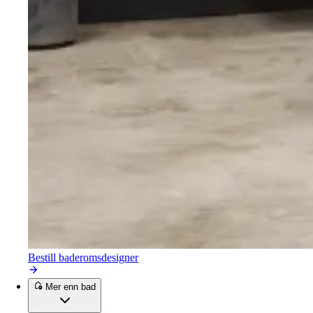
Bestill baderomsdesigner
Mer enn bad